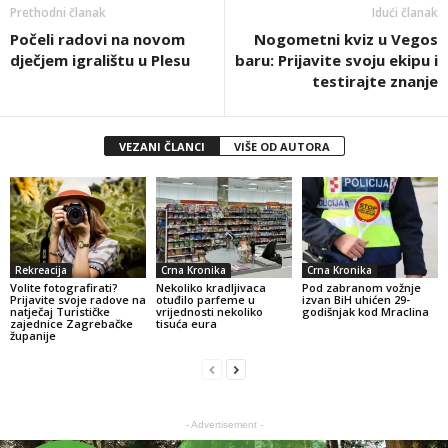
Prethodni članak
Idući članak
Počeli radovi na novom
Nogometni kviz u Vegos
dječjem igralištu u Plesu
baru: Prijavite svoju ekipu i
testirajte znanje
VEZANI ČLANCI
VIŠE OD AUTORA
Rekreacija
Crna Kronika
Crna Kronika
Volite fotografirati?
Nekoliko kradljivaca
Pod zabranom vožnje
Prijavite svoje radove na
otuđilo parfeme u
izvan BiH uhićen 29-
natječaj Turističke
vrijednosti nekoliko
godišnjak kod Mraclina
zajednice Zagrebačke
tisuća eura
županije
- Advertisement -