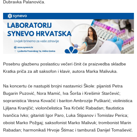
Dubravka Palanovića.
Posebnu glazbenu poslasticu večeri činit će praizvedba skladbe
Kratka priča za alt saksofon i klavir, autora Marka Malivuka.
Na koncertu će nastupiti brojni nastavnici Škole: pijanisti Petra
Bugarin Puzović, Nora Mamić, Iva Šorša i Krešimir Starčević;
sopranistica Vesna Kovačić i bariton Ambrozije Puškarić; violinistica
Ljiljana Kranjčić; violončelistica Tea Krčelić Rabadan; flautistica
Ivančica Ivko; gitaristi Igor Paro, Luka Stipanov i Tomislav Perica;
oboist Marko Požgaj; saksofonist Marko Malivuk; trombonist Marin
Rabadan; harmonikaš Hrvoje Štimac i tamburaš Danijel Tomašević.