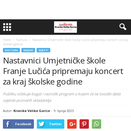
Home
Kultura
Nastavnici Umjetničke škole Franje Lučića pripremaju koncert za kraj
školske godine
KULTURA
NAJAVE
VIJESTI
Nastavnici Umjetničke škole
Franje Lučića pripremaju koncert
za kraj školske godine
Publiku očekuje bogat i raznolik program u kojem će se izvoditi djela
svjetski poznatih skladatelja
Autor:
Kronike Velike Gorice
-
9. lipnja 2025
Facebook
Twitter