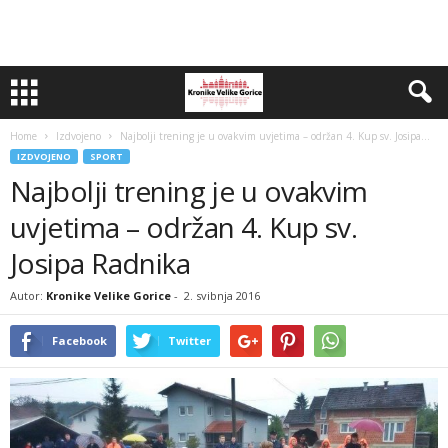
Home
Izdvojeno
Najbolji trening je u ovakvim uvjetima – održan 4. Kup sv. Josipa...
IZDVOJENO
SPORT
Najbolji trening je u ovakvim
uvjetima – održan 4. Kup sv.
Josipa Radnika
Autor:
Kronike Velike Gorice
-
2. svibnja 2016
Facebook
Twitter