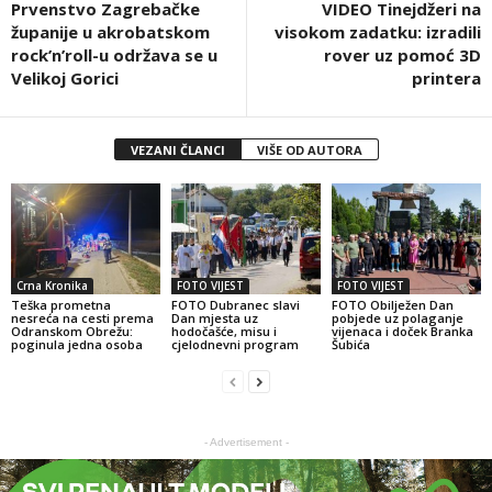
Prvenstvo Zagrebačke
VIDEO Tinejdžeri na
županije u akrobatskom
visokom zadatku: izradili
rock’n’roll-u održava se u
rover uz pomoć 3D
Velikoj Gorici
printera
VEZANI ČLANCI
VIŠE OD AUTORA
Crna Kronika
FOTO VIJEST
FOTO VIJEST
Teška prometna
FOTO Dubranec slavi
FOTO Obilježen Dan
nesreća na cesti prema
Dan mjesta uz
pobjede uz polaganje
Odranskom Obrežu:
hodočašće, misu i
vijenaca i doček Branka
poginula jedna osoba
cjelodnevni program
Šubića
- Advertisement -