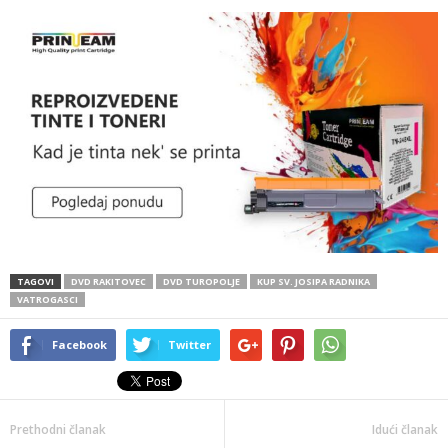
TAGOVI
DVD RAKITOVEC
DVD TUROPOLJE
KUP SV. JOSIPA RADNIKA
VATROGASCI
Facebook
Twitter
Prethodni članak
Idući članak