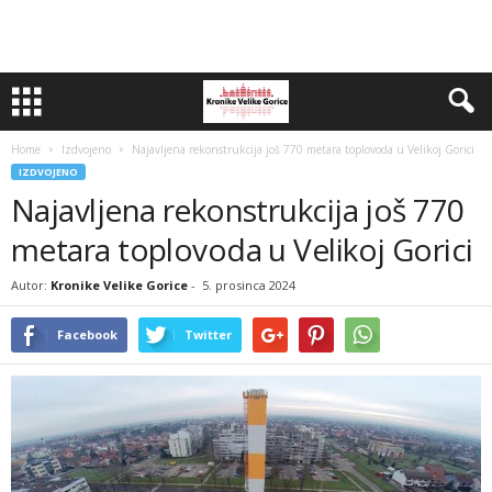
Home
Izdvojeno
Najavljena rekonstrukcija još 770 metara toplovoda u Velikoj Gorici
IZDVOJENO
Najavljena rekonstrukcija još 770
metara toplovoda u Velikoj Gorici
Autor:
Kronike Velike Gorice
-
5. prosinca 2024
Facebook
Twitter