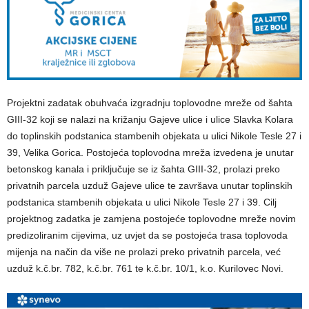
Projektni zadatak obuhvaća izgradnju toplovodne mreže od šahta
GIII-32 koji se nalazi na križanju Gajeve ulice i ulice Slavka Kolara
do toplinskih podstanica stambenih objekata u ulici Nikole Tesle 27 i
39, Velika Gorica. Postojeća toplovodna mreža izvedena je unutar
betonskog kanala i priključuje se iz šahta GIII-32, prolazi preko
privatnih parcela uzduž Gajeve ulice te završava unutar toplinskih
podstanica stambenih objekata u ulici Nikole Tesle 27 i 39. Cilj
projektnog zadatka je zamjena postojeće toplovodne mreže novim
predizoliranim cijevima, uz uvjet da se postojeća trasa toplovoda
mijenja na način da više ne prolazi preko privatnih parcela, već
uzduž k.č.br. 782, k.č.br. 761 te k.č.br. 10/1, k.o. Kurilovec Novi.