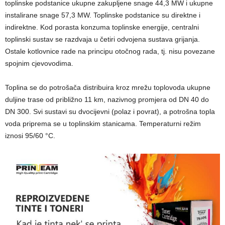
toplinske podstanice ukupne zakupljene snage 44,3 MW i ukupne
instalirane snage 57,3 MW. Toplinske podstanice su direktne i
indirektne. Kod porasta konzuma toplinske energije, centralni
toplinski sustav se razdvaja u četiri odvojena sustava grijanja.
Ostale kotlovnice rade na principu otočnog rada, tj. nisu povezane
spojnim cjevovodima.
Toplina se do potrošača distribuira kroz mrežu toplovoda ukupne
duljine trase od približno 11 km, nazivnog promjera od DN 40 do
DN 300. Svi sustavi su dvocijevni (polaz i povrat), a potrošna topla
voda priprema se u toplinskim stanicama. Temperaturni režim
iznosi 95/60 °C.