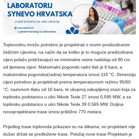
Toplovodnu mrežu potrebno je projektirati s novim predizoliranim
čeličnim cijevima, na način da se koliko je to moguće predizolirane
cijevi polažu pridržavajući se minimalne visine nadsloja od 80 cm
od tjemena cijevi. Maksimalni pogonski radni tlak je 6 bara, a
maksimalna pogonska(radna) temperatura iznosi 110 °C. Dimenziju
cijevi potrebno je projektirati prema temperaturnom režimu 95/60
°C, nazivnom tlaku od 16 bara, te ukupnoj zakupljenoj snazi koja za
toplinsku podstanicu u ulici Nikole Tesle 27 iznosi 0,595 MW, a za
toplinsku podstanicu u ulici Nikole Tesle 39 0,565 MW. Duljina
novoprojektirane trase iznosi približno 770 metara.
Prijedlog trase toplovoda prikazani su na slikama, no projektant nije
dužan držati se predložene trase. Položaj nove trase Projektant je