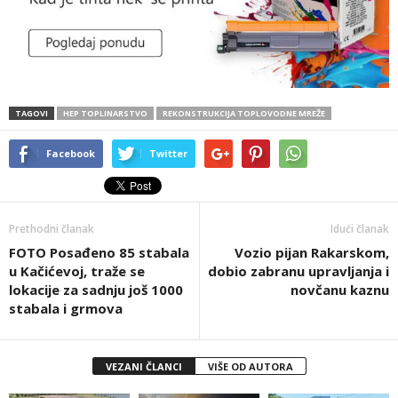
TAGOVI
HEP TOPLINARSTVO
REKONSTRUKCIJA TOPLOVODNE MREŽE
Facebook
Twitter
Prethodni članak
Idući članak
FOTO Posađeno 85 stabala
Vozio pijan Rakarskom,
u Kačićevoj, traže se
dobio zabranu upravljanja i
lokacije za sadnju još 1000
novčanu kaznu
stabala i grmova
VEZANI ČLANCI
VIŠE OD AUTORA