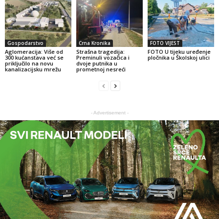
Gospodarstvo
Crna Kronika
FOTO VIJEST
Aglomeracija: Više od
Strašna tragedija:
FOTO U tijeku uređenje
300 kućanstava već se
Preminuli vozačica i
pločnika u Školskoj ulici
priključilo na novu
dvoje putnika u
kanalizacijsku mrežu
prometnoj nesreći
- Advertisement -