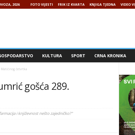
VOZA, 2026
FOTO VIJESTI
FRIK IZ KVARTA
KNJIGA TJEDNA
VIDEO VI
GOSPODARSTVO
KULTURA
SPORT
CRNA KRONIKA
Matičinog četvrtka
mrić gošća 289.
 farmacija i književnost nešto zajedničko?"