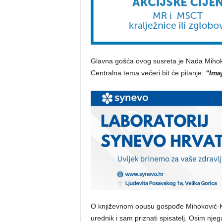
Glavna gošća ovog susreta je Nada Mihokov
Centralna tema večeri bit će pitanje:
“Imaj
O književnom opusu gospođe Mihoković-Kum
urednik i sam priznati spisatelj. Osim njega