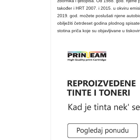
zbornika i ljetopisa. Od 1988. god. njene p
također i HRT 2007. i 2015. u okviru emis
2019. god. možete poslušati njene autobio
obilježiti četrdeset godina plodnog spisat
stotina priča koje su objavljivane u tiskov