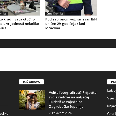
onika
Crna Kronika
o kradljivaca otuđilo
Pod zabranom vožnje izvan BiH
 u vrijednosti nekoliko
uhićen 29-godišnjak kod
eura
Mraclina
JOŠ OBJAVA
PO
Izdvo
Volite fotografirati? Prijavite
svoje radove na natječaj
Vijest
Turističke zajednice
Zagrebačke županije
Najav
7. kolovoza 2026
Velike
Crna 