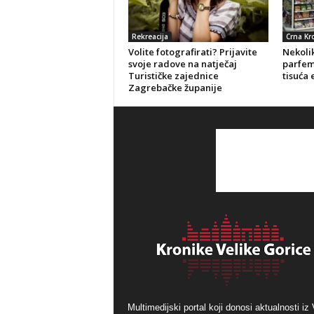
Rekreacija
Crna Kr
Volite fotografirati? Prijavite
Nekolik
svoje radove na natječaj
parfeme
Turističke zajednice
tisuća 
Zagrebačke županije
Multimedijski portal koji donosi aktualnosti iz 