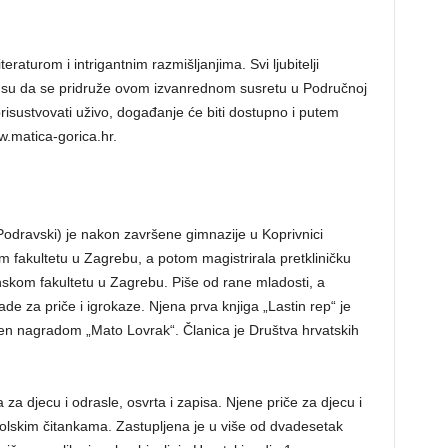
aturom i intrigantnim razmišljanjima. Svi ljubitelji
ni su da se pridruže ovom izvanrednom susretu u Područnoj
risustvovati uživo, događanje će biti dostupno i putem
w.matica-gorica.hr.
dravski) je nakon završene gimnazije u Koprivnici
 fakultetu u Zagrebu, a potom magistrirala pretkliničku
skom fakultetu u Zagrebu. Piše od rane mladosti, a
ade za priče i igrokaze. Njena prva knjiga „Lastin rep“ je
đen nagradom „Mato Lovrak“. Članica je Društva hrvatskih
 za djecu i odrasle, osvrta i zapisa. Njene priče za djecu i
lskim čitankama. Zastupljena je u više od dvadesetak