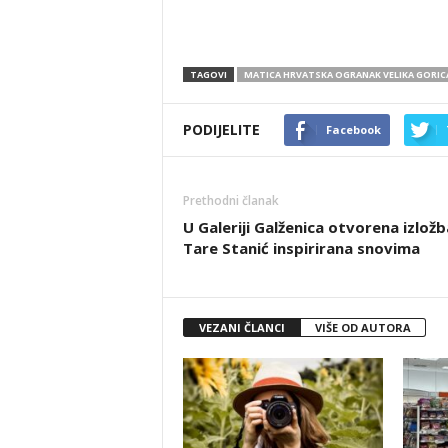
TAGOVI
MATICA HRVATSKA OGRANAK VELIKA GORIC
PODIJELITE
Facebook
Prethodni članak
U Galeriji Galženica otvorena izložb
Tare Stanić inspirirana snovima
VEZANI ČLANCI
VIŠE OD AUTORA