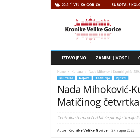
C
VELIKA GORICA
SUBOTA, 8 KOLO
22.2
Kronike
Velike
Gorice
IZDVOJENO
ZANIMLJIVOSTI
Home
Kultura
Nada Mihoković-Kumrić gošća 289. 
KULTURA
NAJAVE
TRADICIJA
VIJESTI
Nada Mihoković-Ku
Matičinog četvrtka
Centralna tema večeri bit će pitanje "Imaju li
Autor:
Kronike Velike Gorice
-
27. rujna 2023