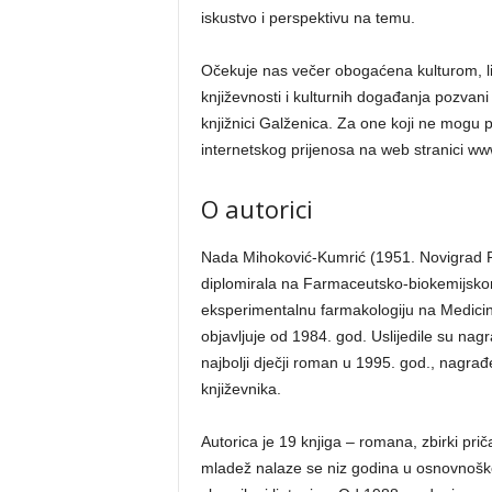
iskustvo i perspektivu na temu.
Očekuje nas večer obogaćena kulturom, liter
književnosti i kulturnih događanja pozva
knjižnici Galženica. Za one koji ne mogu p
internetskog prijenosa na web stranici ww
O autorici
Nada Mihoković-Kumrić (1951. Novigrad Po
diplomirala na Farmaceutsko-biokemijskom
eksperimentalnu farmakologiju na Medicin
objavljuje od 1984. god. Uslijedile su nagr
najbolji dječji roman u 1995. god., nagra
književnika.
Autorica je 19 knjiga – romana, zbirki priča
mladež nalaze se niz godina u osnovnoško