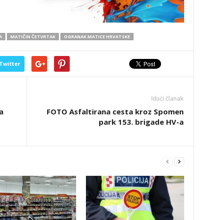
A
MATIČIN ČETVRTAK
OGRANAK MATICE HRVATSKE
Twitter
Idući članak
a
FOTO Asfaltirana cesta kroz Spomen
park 153. brigade HV-a