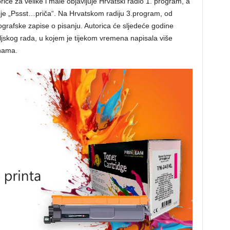
riče za velike i male objavljuje Hrvatski radio 1. program, a
ije „Pssst…priča“. Na Hrvatskom radiju 3.program, od
grafske zapise o pisanju. Autorica će sljedeće godine
eljskog rada, u kojem je tijekom vremena napisala više
inama.