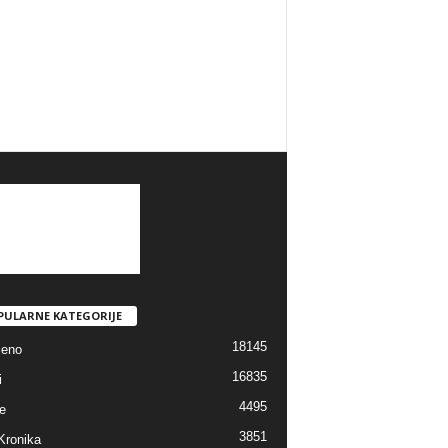
PULARNE KATEGORIJE
18145
jeno
16835
i
4495
e
3851
Kronika