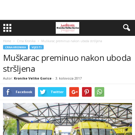
Home
Crna Kronika
Muškarac preminuo nakon uboda stršljena
CRNA KRONIKA
VIJESTI
Muškarac preminuo nakon uboda
stršljena
Autor:
Kronike Velike Gorice
-
3. kolovoza 2017
Facebook
Twitter