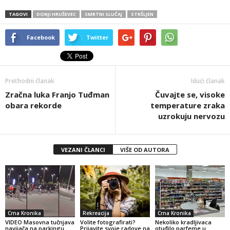
TAGOVI
DONJI HRUŠEVEC
SMRTNI SLUČAJ
STRŠLJEN
Facebook
Twitter
Prethodni članak
Idući članak
Zračna luka Franjo Tuđman
Čuvajte se, visoke
obara rekorde
temperature zraka
uzrokuju nervozu
VEZANI ČLANCI
VIŠE OD AUTORA
Crna Kronika
Rekreacija
Crna Kronika
VIDEO Masovna tučnjava
Volite fotografirati?
Nekoliko kradljivaca
navijača na parkingu
Prijavite svoje radove na
otuđilo parfeme u