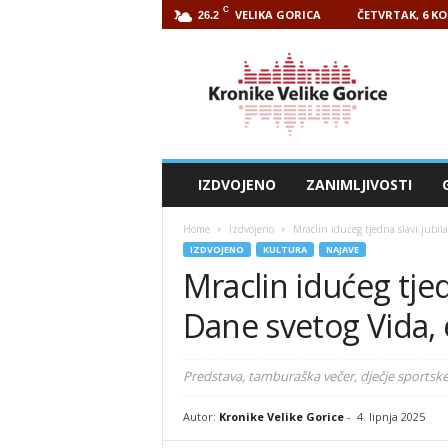
C
VELIKA GORICA
ČETVRTAK, 6 KO
26.2
Kronike
Velike
Gorice
IZDVOJENO
ZANIMLJIVOSTI
Home
Izdvojeno
Mraclin idućeg tjedna slavi jubila
IZDVOJENO
KULTURA
NAJAVE
Mraclin idućeg tjed
Dane svetog Vida, 
Predstava, tamburaška večer, dječje sportske 
Autor:
Kronike Velike Gorice
-
4. lipnja 2025