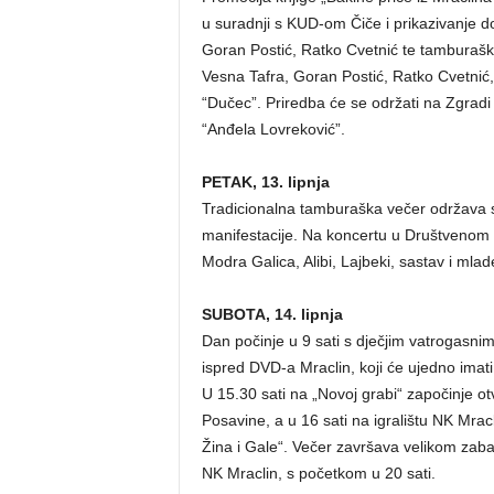
u suradnji s KUD-om Čiče i prikazivanje 
Goran Postić, Ratko Cvetnić te tamburašk
Vesna Tafra, Goran Postić, Ratko Cvetnić
“Dučec”. Priredba će se održati na Zgradi 
“Anđela Lovreković”.
PETAK, 13. lipnja
Tradicionalna tamburaška večer održava 
manifestacije. Na koncertu u Društvenom
Modra Galica, Alibi, Lajbeki, sastav i ml
SUBOTA, 14. lipnja
Dan počinje u 9 sati s dječjim vatrogasn
ispred DVD-a Mraclin, koji će ujedno imati
U 15.30 sati na „Novoj grabi“ započinje o
Posavine, a u 16 sati na igralištu NK Mrac
Žina i Gale“. Večer završava velikom za
NK Mraclin, s početkom u 20 sati.