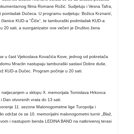
dokumentarnog filma Romane Rožić. Sudjeluju i Vesna Tafra,
i pomladak Dučeca. U programu sudjeluju: Božica Krznarić,
, članice KUD-a “Čiče”, te tamburaški podmladak KUD-a
u 20 sati, a suorganizator ove večeri je Društvo žena
se u čast Vjekoslava Kovačića Kove, jednog od pokretača
 domu Mraclin nastupaju tamburaški sastavi Dobre duše,
adež KUD-a Dučec. Program počinje u 20 sati.
im natjecanjem u sklopu X. memorijala Tomislava Hrkovca
 i Dan otvorenih vrata do 13 sati.
tvorenje 11. sezone Malonogometne lige Turopolja i
lin održat će se 10. memorijalni malonogometni turnir „Blaž,
bavom i nastupom benda LEDINA BAND na natkrivenoj terasi