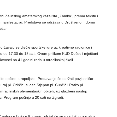
zvedbi Zelinskog amaterskog kazališta „Zamka“, prema tekstu i
nju manifestaciju. Predstava se održava u Društvenom domu
bodan.
žavaju se dječje sportske igre uz kreativne radionice i
su od 17.30 do 18 sati. Ovom prilikom KUD Dučec i mještani
 Novosel na 41 godini rada u mraclinskoj školi.
ite opčine turopoljske. Predavanje će održati povjesničar
uraj pl. Odrčić, sudec Stjepan pl. Čunčić i Ratko pl.
 mraclinskih plemenitaških obitelji, uz glazbeni nastup
 Program počinje u 20 sati na Zgradi.
“ autorice Božice Krznarić održat će se uz izložbu poculica