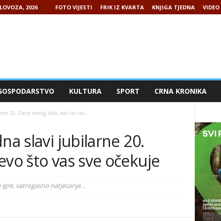
LOVOZA, 2026
FOTO VIJESTI
FRIK IZ KVARTA
KNJIGA TJEDNA
VIDEO 
GOSPODARSTVO
KULTURA
SPORT
CRNA KRONIKA
rne 20. Dane svetog Vida, evo što vas...
na slavi jubilarne 20.
evo što vas sve očekuje
igre, vatrogasno natjecanje...