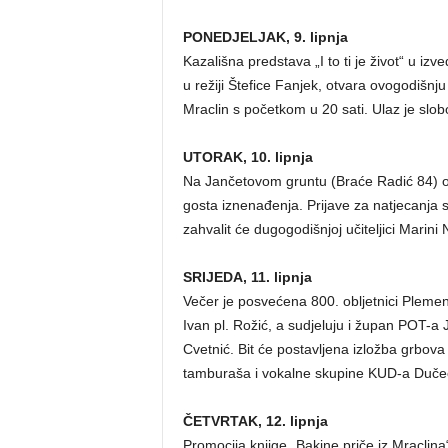
PONEDJELJAK, 9. lipnja
Kazališna predstava „I to ti je život“ u i
u režiji Štefice Fanjek, otvara ovogodiš
Mraclin s početkom u 20 sati. Ulaz je slo
UTORAK, 10. lipnja
Na Jančetovom gruntu (Braće Radić 84) odr
gosta iznenađenja. Prijave za natjecanja 
zahvalit će dugogodišnjoj učiteljici Marini
SRIJEDA, 11. lipnja
Večer je posvećena 800. obljetnici Plemen
Ivan pl. Rožić, a sudjeluju i župan POT-a J
Cvetnić. Bit će postavljena izložba grbova
tamburaša i vokalne skupine KUD-a Dučec.
ČETVRTAK, 12. lipnja
Promocija knjige „Bakine priče iz Mraclina