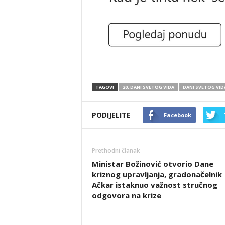
TAGOVI
20. DANI SVETOG VIDA
DANI SVETOG VID
PODIJELITE
Facebook
Prethodni članak
Ministar Božinović otvorio Dane
kriznog upravljanja, gradonačelnik
Ačkar istaknuo važnost stručnog
odgovora na krize