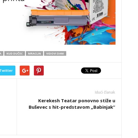
A
KUD DUČEC
MRACLIN
VIDOVI DANI
Twitter
Idući članak
Kerekesh Teatar ponovno stiže u
Buševec s hit-predstavom „Babinjak“