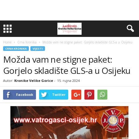
Home
Crna Kronika
Možda vam ne stigne paket: Gorjelo skladište GLS-a u Osijeku
CRNA KRONIKA
VIJESTI
Možda vam ne stigne paket:
Gorjelo skladište GLS-a u Osijeku
Autor:
Kronike Velike Gorice
-
15. rujna 2024
Facebook
Twitter