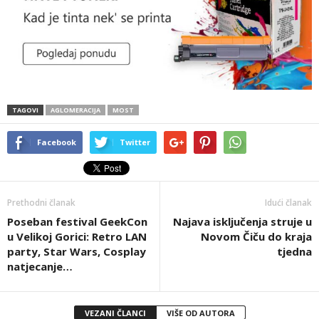
TAGOVI
AGLOMERACIJA
MOST
Facebook
Twitter
Prethodni članak
Idući članak
Poseban festival GeekCon
Najava isključenja struje u
u Velikoj Gorici: Retro LAN
Novom Čiču do kraja
party, Star Wars, Cosplay
tjedna
natjecanje…
VEZANI ČLANCI
VIŠE OD AUTORA