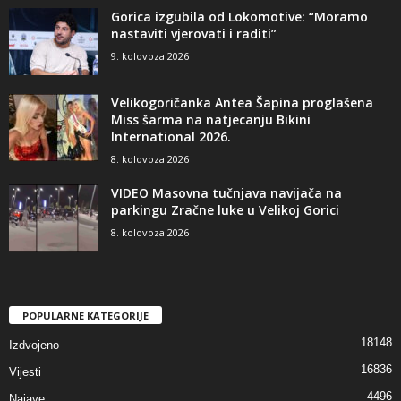
Gorica izgubila od Lokomotive: “Moramo
nastaviti vjerovati i raditi”
9. kolovoza 2026
Velikogoričanka Antea Šapina proglašena
Miss šarma na natjecanju Bikini
International 2026.
8. kolovoza 2026
VIDEO Masovna tučnjava navijača na
parkingu Zračne luke u Velikoj Gorici
8. kolovoza 2026
POPULARNE KATEGORIJE
18148
Izdvojeno
16836
Vijesti
4496
Najave