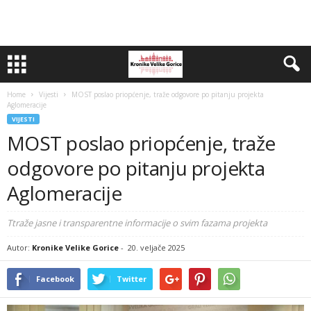
Home
Vijesti
MOST poslao priopćenje, traže odgovore po pitanju projekta
Aglomeracije
VIJESTI
MOST poslao priopćenje, traže
odgovore po pitanju projekta
Aglomeracije
Ttraže jasne i transparentne informacije o svim fazama projekta
Autor:
Kronike Velike Gorice
-
20. veljače 2025
Facebook
Twitter