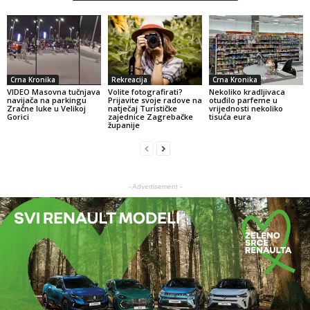
Crna Kronika
Rekreacija
Crna Kronika
VIDEO Masovna tučnjava
Volite fotografirati?
Nekoliko kradljivaca
navijača na parkingu
Prijavite svoje radove na
otuđilo parfeme u
Zračne luke u Velikoj
natječaj Turističke
vrijednosti nekoliko
Gorici
zajednice Zagrebačke
tisuća eura
županije
- Advertisement -