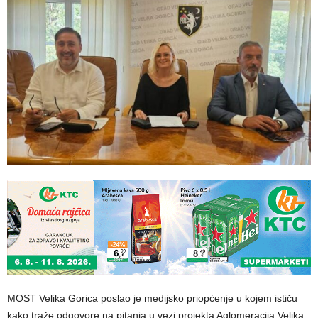
MOST Velika Gorica poslao je medijsko priopćenje u kojem ističu
kako traže odgovore na pitanja u vezi projekta Aglomeracija Velika