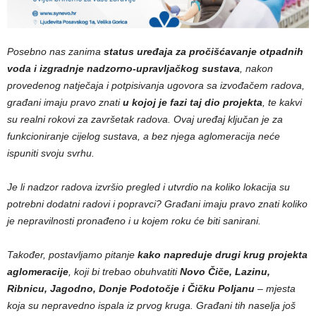
Posebno nas zanima
status uređaja za pročišćavanje otpadnih
voda i izgradnje nadzorno-upravljačkog sustava
, nakon
provedenog natječaja i potpisivanja ugovora sa izvođačem radova,
građani imaju pravo znati
u kojoj je fazi taj dio projekta
, te kakvi
su realni rokovi za završetak radova. Ovaj uređaj ključan je za
funkcioniranje cijelog sustava, a bez njega aglomeracija neće
ispuniti svoju svrhu.
Je li nadzor radova izvršio pregled i utvrdio na koliko lokacija su
potrebni dodatni radovi i popravci? Građani imaju pravo znati koliko
je nepravilnosti pronađeno i u kojem roku će biti sanirani.
Također, postavljamo pitanje
kako napreduje drugi krug projekta
aglomeracije
, koji bi trebao obuhvatiti
Novo Čiče, Lazinu,
Ribnicu, Jagodno, Donje Podotočje i Čičku Poljanu
– mjesta
koja su nepravedno ispala iz prvog kruga. Građani tih naselja još