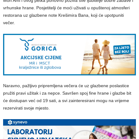
Mon Ami i ovog petka ponovno poziva sve ljubitelje dobre zabave i
vrhunske hrane. Posjetitelji će moći uživati u opuštenoj atmosferi
restorana uz glazbene note Krešimira Bana, koji će upotpuniti
večer.
Naravno, pažljivo pripremljena večera će uz glazbene poslastice
pružiti pravi užitak i za nepce. Savršen spoj fine hrane i glazbe bit
će dostupan već od 19 sati, a svi zainteresirani mogu na vrijeme
rezervirati svoje mjesto.