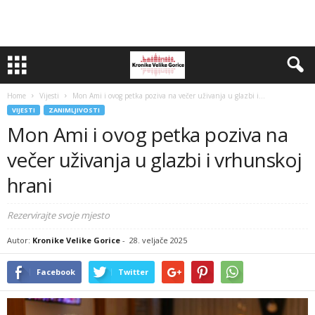
Home
Vijesti
Mon Ami i ovog petka poziva na večer uživanja u glazbi i...
VIJESTI
ZANIMLJIVOSTI
Mon Ami i ovog petka poziva na
večer uživanja u glazbi i vrhunskoj
hrani
Rezervirajte svoje mjesto
Autor:
Kronike Velike Gorice
-
28. veljače 2025
Facebook
Twitter