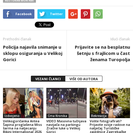
RESTORAN MON AMI
Facebook
Twitter
Prethodni članak
Idući članak
Policija najavila snimanje u
Prijavite se na besplatnu
sklopu osiguranja u Velikoj
šetnju s frajlicom u čast
Gorici
ženama Turopolja
VEZANI ČLANCI
VIŠE OD AUTORA
Izdvojeno
Crna Kronika
Rekreacija
Velikogoričanka Antea
VIDEO Masovna tučnjava
Volite fotografirati?
Šapina proglašena Miss
navijača na parkingu
Prijavite svoje radove na
šarma na natjecanju
Zračne luke u Velikoj
natječaj Turističke
Bikini International 2026.
Gorici
zajednice Zagrebačke