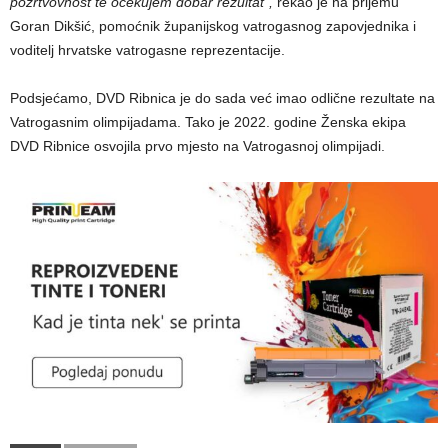
požrtvovnost te očekujem dobar rezultat“,
rekao je na prijemu
Goran Dikšić, pomoćnik županijskog vatrogasnog zapovjednika i
voditelj hrvatske vatrogasne reprezentacije.
Podsjećamo, DVD Ribnica je do sada već imao odlične rezultate na
Vatrogasnim olimpijadama. Tako je 2022. godine Ženska ekipa
DVD Ribnice osvojila prvo mjesto na Vatrogasnoj olimpijadi.