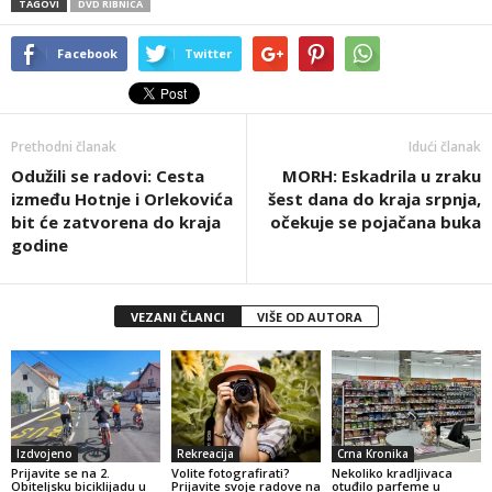
TAGOVI
DVD RIBNICA
Facebook
Twitter
Prethodni članak
Idući članak
Odužili se radovi: Cesta
MORH: Eskadrila u zraku
između Hotnje i Orlekovića
šest dana do kraja srpnja,
bit će zatvorena do kraja
očekuje se pojačana buka
godine
VEZANI ČLANCI
VIŠE OD AUTORA
Izdvojeno
Rekreacija
Crna Kronika
Prijavite se na 2.
Volite fotografirati?
Nekoliko kradljivaca
Obiteljsku biciklijadu u
Prijavite svoje radove na
otuđilo parfeme u