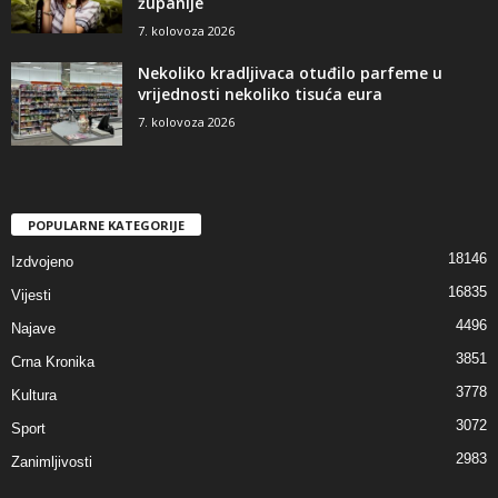
županije
7. kolovoza 2026
Nekoliko kradljivaca otuđilo parfeme u
vrijednosti nekoliko tisuća eura
7. kolovoza 2026
POPULARNE KATEGORIJE
18146
Izdvojeno
16835
Vijesti
4496
Najave
3851
Crna Kronika
3778
Kultura
3072
Sport
2983
Zanimljivosti