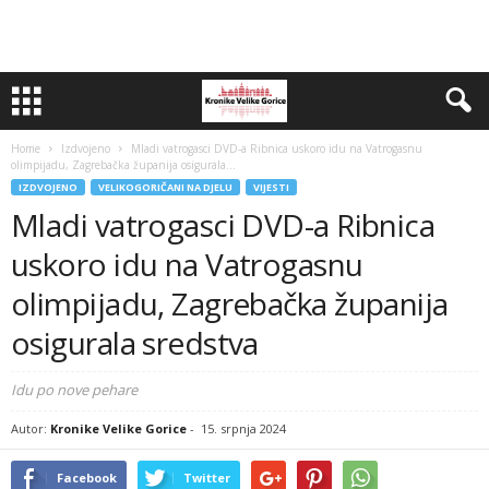
Home
Izdvojeno
Mladi vatrogasci DVD-a Ribnica uskoro idu na Vatrogasnu
olimpijadu, Zagrebačka županija osigurala...
IZDVOJENO
VELIKOGORIČANI NA DJELU
VIJESTI
Mladi vatrogasci DVD-a Ribnica
uskoro idu na Vatrogasnu
olimpijadu, Zagrebačka županija
osigurala sredstva
Idu po nove pehare
Autor:
Kronike Velike Gorice
-
15. srpnja 2024
Facebook
Twitter