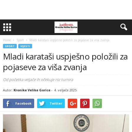
Home
Sport
Mladi karataši uspješno položili za pojaseve za viša zvanja
SPORT
VIJESTI
Mladi karataši uspješno položili za
pojaseve za viša zvanja
Od početka veljače ih očekuje niz turnira
Autor:
Kronike Velike Gorice
-
4. veljače 2025
Facebook
Twitter