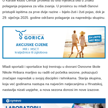
U Karate klubu Centar protekla su dva mjeseca bila u znaku
polaganja pojaseva za viša zvanja. U prosincu su mlađi članovi
pristupili ispitima za prve dvije razine – bijelo-žuti i žuti pojas, dok je
29. siječnja 2025. godine održano polaganje za napredniju skupinu.
Mladi sportaši i sportašice koji treniraju u dvorani Osnovne škole
Nikole Hribara marljivo su radili od početka sezone, pokazujući
značajan napredak u svojoj disciplini i tehnikama. Starija skupina,
koja već godinama nastupa na najvećim natjecanjima u Hrvatskoj,
nastavlja nizati uspjehe, a nova sezona donosi im nove izazove.