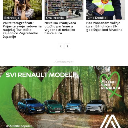
Rekreacija
Crna Kronika
Crna Kronika
Volite fotografirati?
Nekoliko kradljivaca
Pod zabranom vožnje
Prijavite svoje radove na
otuđilo parfeme u
izvan BiH uhićen 29-
natječaj Turističke
vrijednosti nekoliko
godišnjak kod Mraclina
zajednice Zagrebačke
tisuća eura
županije
- Advertisement -