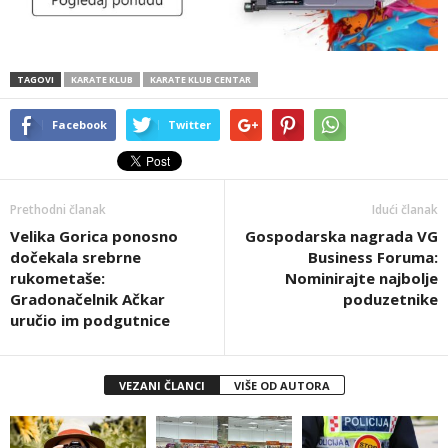
TAGOVI
KARATE KLUB
KARATE KLUB CENTAR
Facebook
Twitter
Prethodni članak
Idući članak
Velika Gorica ponosno
Gospodarska nagrada VG
dočekala srebrne
Business Foruma:
rukometaše:
Nominirajte najbolje
Gradonačelnik Ačkar
poduzetnike
uručio im podgutnice
VEZANI ČLANCI
VIŠE OD AUTORA