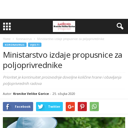
Home
Koronavirus
Ministarstvo izdaje propusnice za poljoprivrednike
KORONAVIRUS
VIJESTI
Ministarstvo izdaje propusnice za
poljoprivrednike
Prioritet je kontinuitet proizvodnje dovoljne količine hrane i obavljanja
poljoprivrednih radova
Autor:
Kronike Velike Gorice
-
25. ožujka 2020
Facebook
Twitter