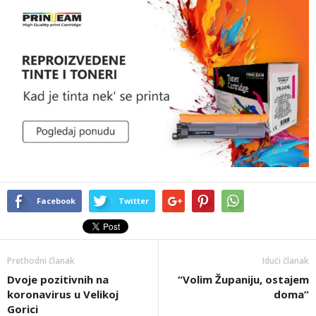
Facebook
Twitter
Prethodni članak
Idući članak
Dvoje pozitivnih na
“Volim Županiju, ostajem
koronavirus u Velikoj
doma”
Gorici