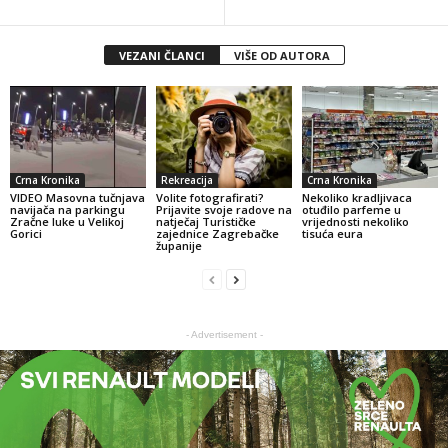
VEZANI ČLANCI
VIŠE OD AUTORA
Crna Kronika
Rekreacija
Crna Kronika
VIDEO Masovna tučnjava
Volite fotografirati?
Nekoliko kradljivaca
navijača na parkingu
Prijavite svoje radove na
otuđilo parfeme u
Zračne luke u Velikoj
natječaj Turističke
vrijednosti nekoliko
Gorici
zajednice Zagrebačke
tisuća eura
županije
- Advertisement -