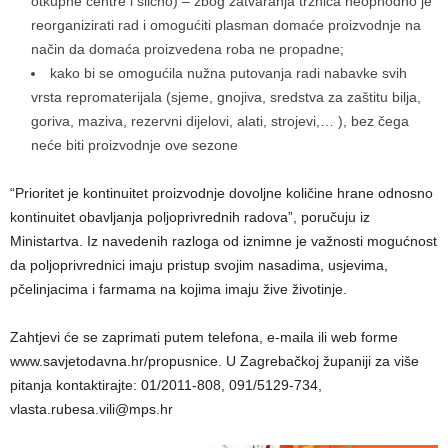
otkupne centre i slično) – zbog zatvaranja tržnica neophodno je
reorganizirati rad i omogućiti plasman domaće proizvodnje na
način da domaća proizvedena roba ne propadne;
kako bi se omogućila nužna putovanja radi nabavke svih
vrsta repromaterijala (sjeme, gnojiva, sredstva za zaštitu bilja,
goriva, maziva, rezervni dijelovi, alati, strojevi,… ), bez čega
neće biti proizvodnje ove sezone
“Prioritet je kontinuitet proizvodnje dovoljne količine hrane odnosno
kontinuitet obavljanja poljoprivrednih radova”, poručuju iz
Ministartva. Iz navedenih razloga od iznimne je važnosti mogućnost
da poljoprivrednici imaju pristup svojim nasadima, usjevima,
pčelinjacima i farmama na kojima imaju žive životinje.
Zahtjevi će se zaprimati putem telefona, e-maila ili web forme
www.savjetodavna.hr/propusnice. U Zagrebačkoj županiji za više
pitanja kontaktirajte: 01/2011-808, 091/5129-734,
vlasta.rubesa.vili@mps.hr