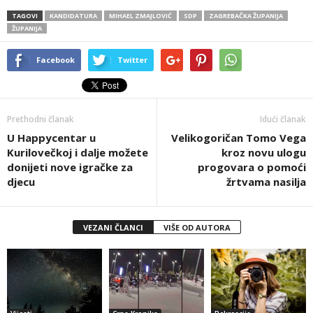
TAGOVI
KANDIDATURA
MIHAEL ZMAJLOVIĆ
SDP
ZAGREBAČKA ŽUPANIJA
ŽUPANIJA
Facebook
Twitter
Prethodni članak
Idući članak
U Happycentar u
Velikogoričan Tomo Vega
Kurilovečkoj i dalje možete
kroz novu ulogu
donijeti nove igračke za
progovara o pomoći
djecu
žrtvama nasilja
VEZANI ČLANCI
VIŠE OD AUTORA