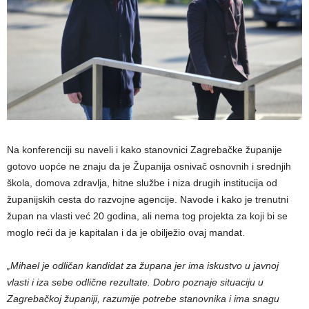
Na konferenciji su naveli i kako stanovnici Zagrebačke županije
gotovo uopće ne znaju da je Županija osnivač osnovnih i srednjih
škola, domova zdravlja, hitne službe i niza drugih institucija od
županijskih cesta do razvojne agencije. Navode i kako je trenutni
župan na vlasti već 20 godina, ali nema tog projekta za koji bi se
moglo reći da je kapitalan i da je obilježio ovaj mandat.
„Mihael je odličan kandidat za župana jer ima iskustvo u javnoj
vlasti i iza sebe odlične rezultate. Dobro poznaje situaciju u
Zagrebačkoj županiji, razumije potrebe stanovnika i ima snagu