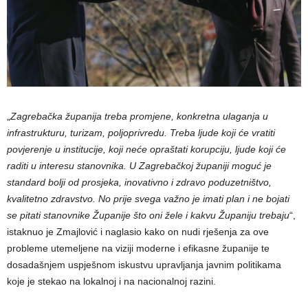
„
Zagrebačka županija treba promjene, konkretna ulaganja u
infrastrukturu, turizam, poljoprivredu. Treba ljude koji će vratiti
povjerenje u institucije, koji neće opraštati korupciju, ljude koji će
raditi u interesu stanovnika. U Zagrebačkoj županiji moguć je
standard bolji od prosjeka, inovativno i zdravo poduzetništvo,
kvalitetno zdravstvo. No prije svega važno je imati plan i ne bojati
se pitati stanovnike Županije što oni žele i kakvu Županiju trebaju
“,
istaknuo je Zmajlović i naglasio kako on nudi rješenja za ove
probleme utemeljene na viziji moderne i efikasne županije te
dosadašnjem uspješnom iskustvu upravljanja javnim politikama
koje je stekao na lokalnoj i na nacionalnoj razini.