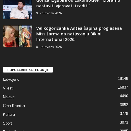
Gorica izgubila od Lokomotive: “Moramo
nastaviti vjerovati i raditi”
9. kolovoza 2026
Velikogoričanka Antea Šapina proglašena
Miss šarma na natjecanju Bikini
International 2026.
8. kolovoza 2026
POPULARNE KATEGORIJE
18148
Izdvojeno
16837
Vijesti
4496
Najave
3852
Crna Kronika
3778
Kultura
3073
Sport