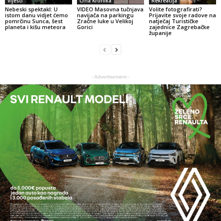
Vijesti
Crna Kronika
Rekreacija
Nebeski spektakl: U
VIDEO Masovna tučnjava
Volite fotografirati?
istom danu vidjet ćemo
navijača na parkingu
Prijavite svoje radove na
pomrčinu Sunca, šest
Zračne luke u Velikoj
natječaj Turističke
planeta i kišu meteora
Gorici
zajednice Zagrebačke
županije
- Advertisement -