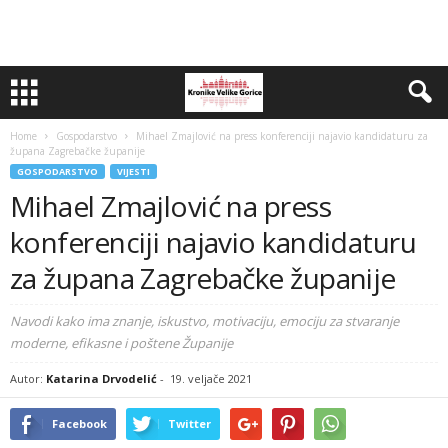
Home
Gospodarstvo
Mihael Zmajlović na press konferenciji najavio kandidaturu za
župana Zagrebačke županije
GOSPODARSTVO
VIJESTI
Mihael Zmajlović na press
konferenciji najavio kandidaturu
za župana Zagrebačke županije
Navodi kako ima znanje, iskustvo, motivaciju, emociju za stvaranje
moderne, efikasne i poštene Županije
Autor:
Katarina Drvodelić
-
19. veljače 2021
Facebook
Twitter