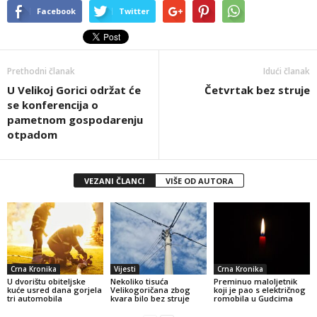
Facebook
Twitter
Prethodni članak
Idući članak
U Velikoj Gorici održat će
Četvrtak bez struje
se konferencija o
pametnom gospodarenju
otpadom
VEZANI ČLANCI
VIŠE OD AUTORA
Crna Kronika
Vijesti
Crna Kronika
U dvorištu obiteljske
Nekoliko tisuća
Preminuo maloljetnik
kuće usred dana gorjela
Velikogoričana zbog
koji je pao s električnog
tri automobila
kvara bilo bez struje
romobila u Gudcima