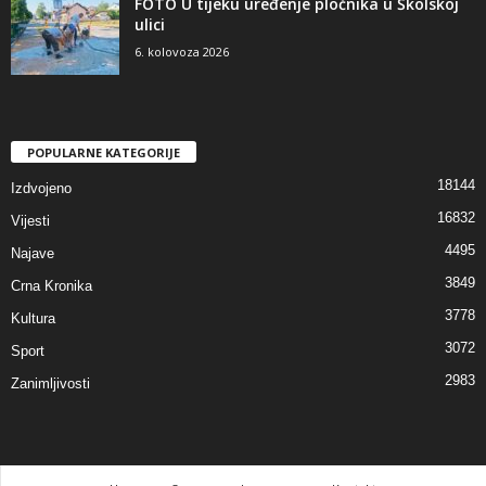
FOTO U tijeku uređenje pločnika u Školskoj
ulici
6. kolovoza 2026
POPULARNE KATEGORIJE
18144
Izdvojeno
16832
Vijesti
4495
Najave
3849
Crna Kronika
3778
Kultura
3072
Sport
2983
Zanimljivosti