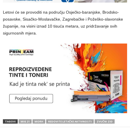
Letovi će se provoditi na području Osječko-baranjske, Brodsko-
posavske, Sisačko-Moslavačke, Zagrebačke i Požeško-slavonske
županije, na visini iznad 10 tisuća metara, uz pridržavanje svih
sigurnosnih mjera.
TAGOVI
MIG 21
MORH
REDOVITE LETAČKE AKTIVNOSTI
ZVUČNI ZID