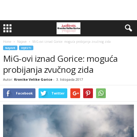
Home
Najave
MiG-ovi iznad Gorice: moguća probijanja zvučnog zida
NAJAVE
VIJESTI
MiG-ovi iznad Gorice: moguća
probijanja zvučnog zida
Autor:
Kronike Velike Gorice
-
3. listopada 2017
Facebook
Twitter