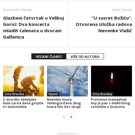
Prethodni članak
Idući članak
Glazbeni četvrtak u Velikoj
“U susret Božiću”:
Gorici: Dva koncerta
Otvorena izložba radova
mladih talenata u dvorani
Nevenke Vlašić
Galženica
VEZANI ČLANCI
VIŠE OD AUTORA
Crna Kronika
Vijesti
Crna Kronika
U dvorištu obiteljske
Nekoliko tisuća
Preminuo maloljetnik
kuće usred dana gorjela
Velikogoričana zbog
koji je pao s električnog
tri automobila
kvara bilo bez struje
romobila u Gudcima
- Advertisement -