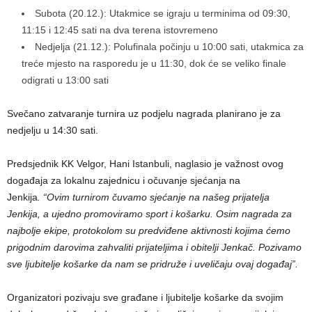
Subota (20.12.): Utakmice se igraju u terminima od 09:30,
11:15 i 12:45 sati na dva terena istovremeno
Nedjelja (21.12.): Polufinala počinju u 10:00 sati, utakmica za
treće mjesto na rasporedu je u 11:30, dok će se veliko finale
odigrati u 13:00 sati
Svečano zatvaranje turnira uz podjelu nagrada planirano je za
nedjelju u 14:30 sati.
Predsjednik KK Velgor, Hani Istanbuli, naglasio je važnost ovog
događaja za lokalnu zajednicu i očuvanje sjećanja na
Jenkija
. “Ovim turnirom čuvamo sjećanje na našeg prijatelja
Jenkija, a ujedno promoviramo sport i košarku. Osim nagrada za
najbolje ekipe, protokolom su predviđene aktivnosti kojima ćemo
prigodnim darovima zahvaliti prijateljima i obitelji Jenkač. Pozivamo
sve ljubitelje košarke da nam se pridruže i uveličaju ovaj događaj”.
Organizatori pozivaju sve građane i ljubitelje košarke da svojim