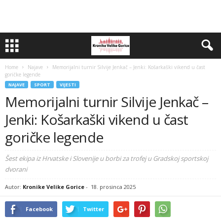
Home
Najave
Memorijalni turnir Silvije Jenkač – Jenki: Košarkaški vikend u čast
goričke legende
NAJAVE
SPORT
VIJESTI
Memorijalni turnir Silvije Jenkač –
Jenki: Košarkaški vikend u čast
goričke legende
Šest ekipa iz Hrvatske i Slovenije u borbi za trofej u Gradskoj sportskoj
dvorani
Autor:
Kronike Velike Gorice
-
18. prosinca 2025
Facebook
Twitter