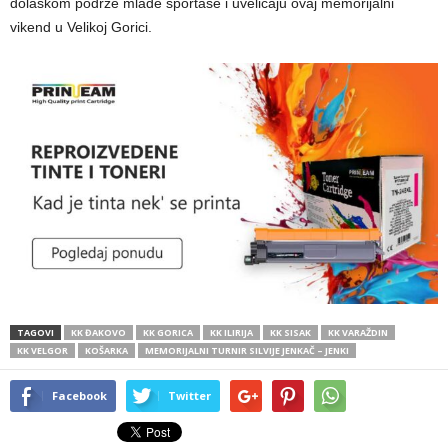
dolaskom podrže mlade sportaše i uveličaju ovaj memorijalni
vikend u Velikoj Gorici.
TAGOVI
KK ĐAKOVO
KK GORICA
KK ILIRIJA
KK SISAK
KK VARAŽDIN
KK VELGOR
KOŠARKA
MEMORIJALNI TURNIR SILVIJE JENKAČ – JENKI
Facebook
Twitter