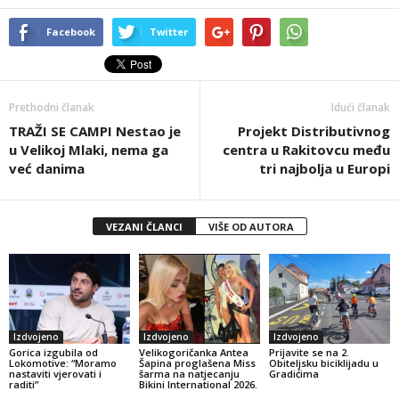
Facebook
Twitter
Prethodni članak
Idući članak
TRAŽI SE CAMPI Nestao je
Projekt Distributivnog
u Velikoj Mlaki, nema ga
centra u Rakitovcu među
već danima
tri najbolja u Europi
VEZANI ČLANCI
VIŠE OD AUTORA
Izdvojeno
Izdvojeno
Izdvojeno
Gorica izgubila od
Velikogoričanka Antea
Prijavite se na 2.
Lokomotive: “Moramo
Šapina proglašena Miss
Obiteljsku biciklijadu u
nastaviti vjerovati i
šarma na natjecanju
Gradićima
raditi”
Bikini International 2026.