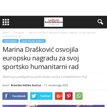
Home
Izdvojeno
Marina Drašković osvojila europsku nagradu za svoj sportsko
humanitarni rad
IZDVOJENO
LJUDI VELIKE GORICE
Marina Drašković osvojila
europsku nagradu za svoj
sportsko humanitarni rad
Marina je predsjednica Judo kluba osoba s invaliditetom Fuji
Autor:
Kronike Velike Gorice
-
17. studenoga 2023
Facebook
Twitter