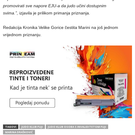
promovirati sve napore EJU-a da judo učini dostupnim
svima.”,
izjavila je prilikom primanja priznanja.
Redakcija Kronika Velike Gorice čestita Marini na još jednom
vrijednom priznanju.
TAGOVI
JUDO KLUB FUJI
JUDO KLUB OSOBA S INVALIDITETOM FUJI
MARINA DRAŠKOVIĆ