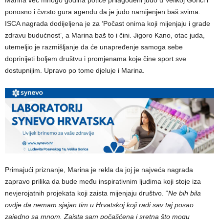
Marina već mnogo godina potiče prilagođeni judo u Velikoj Gorici i
ponosno i čvrsto gura agendu da je judo namijenjen baš svima.
ISCA nagrada dodijeljena je za ‘Počast onima koji mijenjaju i grade
zdravu budućnost’, a Marina baš to i čini. Jigoro Kano, otac juda,
utemeljio je razmišljanje da će unapređenje samoga sebe
doprinijeti boljem društvu i promjenama koje čine sport sve
dostupnijim. Upravo po tome djeluje i Marina.
Primajući priznanje, Marina je rekla da joj je najveća nagrada
zapravo prilika da bude među inspirativnim ljudima koji stoje iza
nevjerojatnih projekata koji zaista mijenjaju društvo. “
Ne bih bila
ovdje da nemam sjajan tim u Hrvatskoj koji radi sav taj posao
zajedno sa mnom. Zaista sam počašćena i sretna što mogu