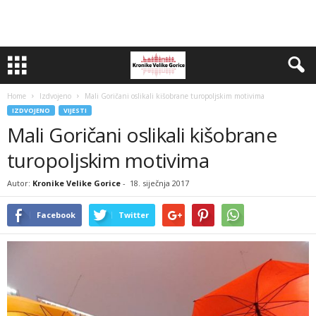
Home
Izdvojeno
Mali Goričani oslikali kišobrane turopoljskim motivima
IZDVOJENO
VIJESTI
Mali Goričani oslikali kišobrane
turopoljskim motivima
Autor:
Kronike Velike Gorice
-
18. siječnja 2017
Facebook
Twitter