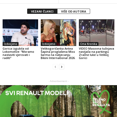
VEZANI ČLANCI
VIŠE OD AUTORA
Izdvojeno
Izdvojeno
Crna Kronika
Gorica izgubila od
Velikogoričanka Antea
VIDEO Masovna tučnjava
Lokomotive: “Moramo
Šapina proglašena Miss
navijača na parkingu
nastaviti vjerovati i
šarma na natjecanju
Zračne luke u Velikoj
raditi”
Bikini International 2026.
Gorici
- Advertisement -