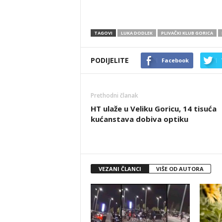
TAGOVI
LUKA DODLEK
PLIVAČKI KLUB GORICA
PODIJELITE
Facebook
Prethodni članak
HT ulaže u Veliku Goricu, 14 tisuća
kućanstava dobiva optiku
VEZANI ČLANCI
VIŠE OD AUTORA