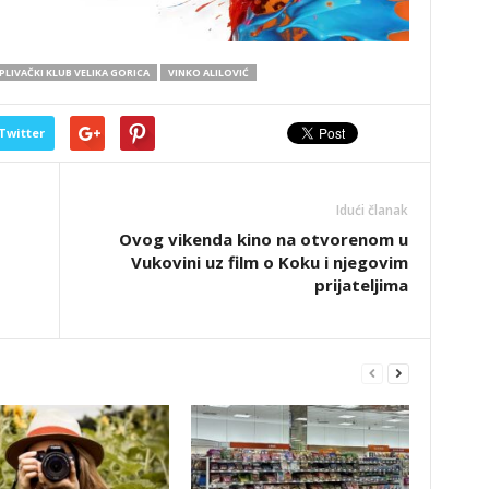
PLIVAČKI KLUB VELIKA GORICA
VINKO ALILOVIĆ
Twitter
Idući članak
Ovog vikenda kino na otvorenom u
Vukovini uz film o Koku i njegovim
prijateljima