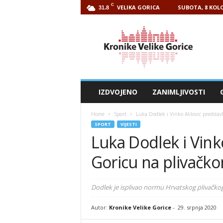
C
VELIKA GORICA
SUBOTA, 8 KOLO
31.8
Kronike
Velike
Gorice
IZDVOJENO
ZANIMLJIVOSTI
Home
Sport
Luka Dodlek i Vinko Alilović predstav
SPORT
VIJESTI
Luka Dodlek i Vinko
Goricu na plivačk
Dodlek je isplivao normu Hrvatskog plivačkog
Autor:
Kronike Velike Gorice
-
29. srpnja 2020