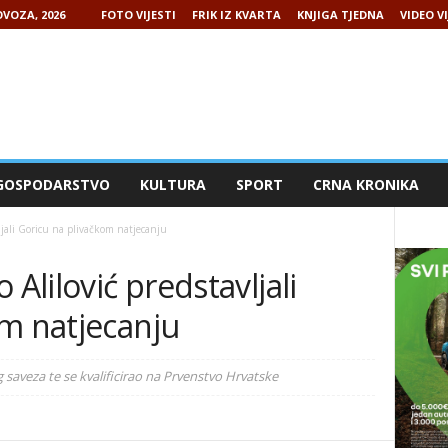
VOZA, 2026
FOTO VIJESTI
FRIK IZ KVARTA
KNJIGA TJEDNA
VIDEO VI
GOSPODARSTVO
KULTURA
SPORT
CRNA KRONIKA
ljali Goricu na plivačkom natjecanju
 Alilović predstavljali
om natjecanju
 saveza te se kvalificirao na Prvenstvo Hrvatske