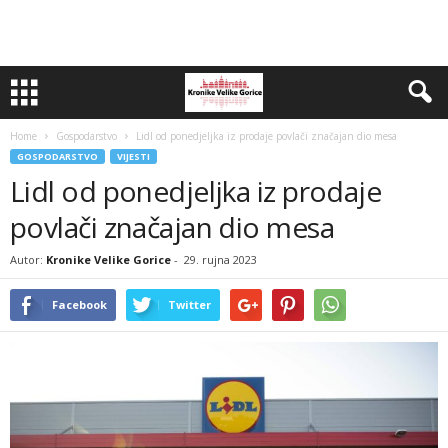
Home
Gospodarstvo
Lidl od ponedjeljka iz prodaje povlači značajan dio mesa
GOSPODARSTVO
VIJESTI
Lidl od ponedjeljka iz prodaje
povlači značajan dio mesa
Autor:
Kronike Velike Gorice
-
29. rujna 2023
Facebook
Twitter