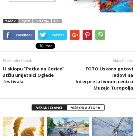
TAGOVI
CIJENE
INFLACIJA
LIDL
Facebook
Twitter
Prethodni članak
Idući članak
U sklopu “Petka na Gorice”
FOTO Uskoro gotovi
stižu umjetnici Oglede
radovi na
festivala
Interpretativnom centru
Muzeja Turopolja
VEZANI ČLANCI
VIŠE OD AUTORA