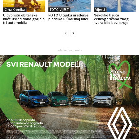
Crna Kronika
FOTO VIJEST
Vijesti
U dvorištu obiteljske
FOTO U tijeku uređenje
Nekoliko tisuća
kuće usred dana gorjela
pločnika u Školskoj ulici
Velikogoričana zbog
tri automobila
kvara bilo bez struje
- Advertisement -