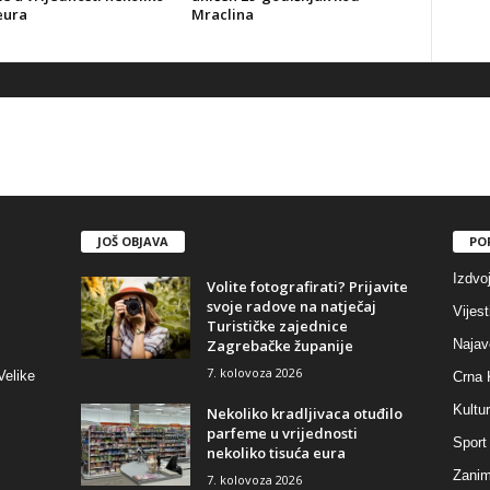
eura
Mraclina
JOŠ OBJAVA
PO
Izdvo
Volite fotografirati? Prijavite
svoje radove na natječaj
Vijest
Turističke zajednice
Zagrebačke županije
Najav
7. kolovoza 2026
Velike
Crna 
Kultu
Nekoliko kradljivaca otuđilo
parfeme u vrijednosti
Sport
nekoliko tisuća eura
Zaniml
7. kolovoza 2026