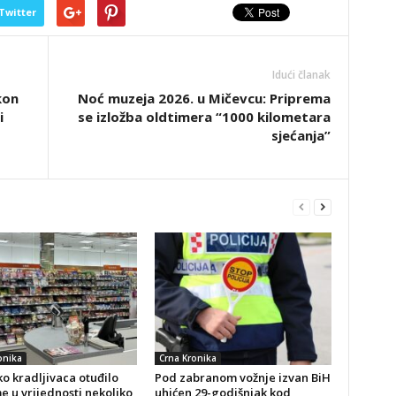
Twitter
Idući članak
kon
Noć muzeja 2026. u Mičevcu: Priprema
i
se izložba oldtimera “1000 kilometara
sjećanja”
onika
Crna Kronika
o kradljivaca otuđilo
Pod zabranom vožnje izvan BiH
 u vrijednosti nekoliko
uhićen 29-godišnjak kod