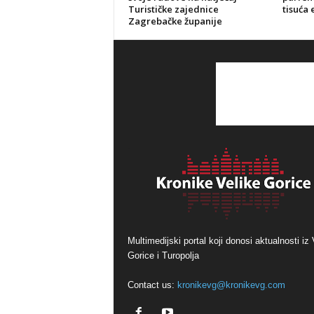
Turističke zajednice
tisuća 
Zagrebačke županije
Multimedijski portal koji donosi aktualnosti iz 
Gorice i Turopolja
Contact us:
kronikevg@kronikevg.com