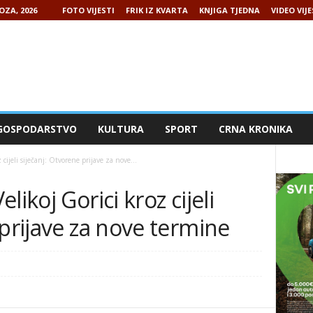
OZA, 2026
FOTO VIJESTI
FRIK IZ KVARTA
KNJIGA TJEDNA
VIDEO VIJE
GOSPODARSTVO
KULTURA
SPORT
CRNA KRONIKA
cijeli siječanj: Otvorene prijave za nove...
likoj Gorici kroz cijeli
 prijave za nove termine