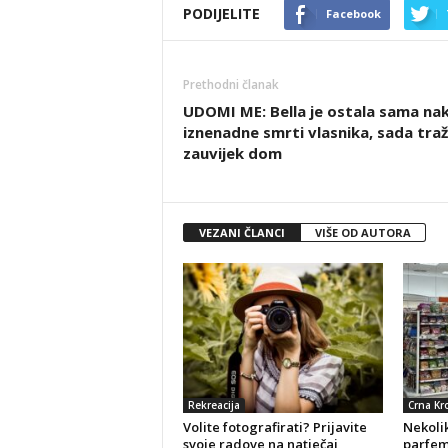
PODIJELITE
Facebook
Prethodni članak
UDOMI ME: Bella je ostala sama na
iznenadne smrti vlasnika, sada traž
zauvijek dom
VEZANI ČLANCI
VIŠE OD AUTORA
Rekreacija
Crna Kr
Volite fotografirati? Prijavite
Nekolik
svoje radove na natječaj
parfeme