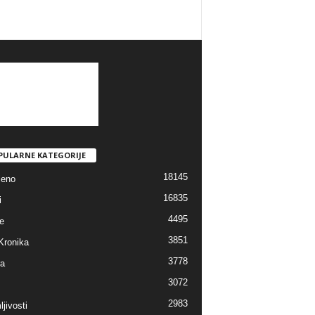
PULARNE KATEGORIJE
18145
jeno
16835
i
4495
e
3851
Kronika
3778
ra
3072
2983
jivosti