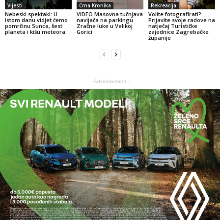
Vijesti
Crna Kronika
Rekreacija
Nebeski spektakl: U
VIDEO Masovna tučnjava
Volite fotografirati?
istom danu vidjet ćemo
navijača na parkingu
Prijavite svoje radove na
pomrčinu Sunca, šest
Zračne luke u Velikoj
natječaj Turističke
planeta i kišu meteora
Gorici
zajednice Zagrebačke
županije
- Advertisement -