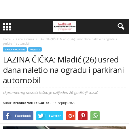
Home
Crna Kronika
LAZINA ČIČKA: Mladić (26) usred dana naletio na ogradu i
parkirani automobil
CRNA KRONIKA
VIJESTI
LAZINA ČIČKA: Mladić (26) usred
dana naletio na ogradu i parkirani
automobil
U prometnoj nesreći teško je ozlijeđen 26-godišnji vozač
Autor:
Kronike Velike Gorice
-
18. srpnja 2020
Facebook
Twitter