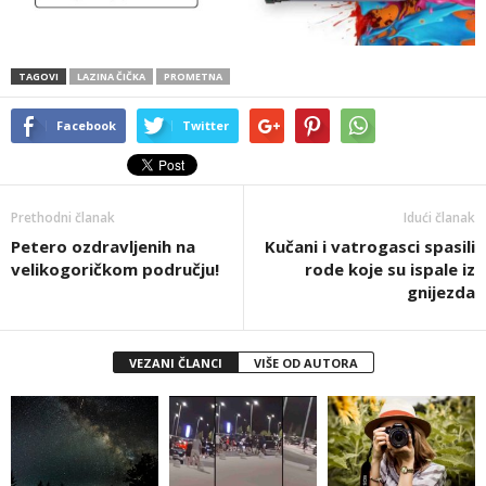
TAGOVI
LAZINA ČIČKA
PROMETNA
Facebook
Twitter
Prethodni članak
Idući članak
Petero ozdravljenih na
Kučani i vatrogasci spasili
velikogoričkom području!
rode koje su ispale iz
gnijezda
VEZANI ČLANCI
VIŠE OD AUTORA