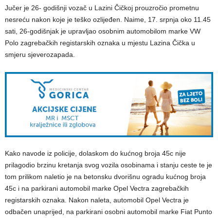
Jučer je 26- godišnji vozač u Lazini Čičkoj prouzročio prometnu
nesreću nakon koje je teško ozlijeđen. Naime, 17. srpnja oko 11.45
sati, 26-godišnjak je upravljao osobnim automobilom marke VW
Polo zagrebačkih registarskih oznaka u mjestu Lazina Čička u
smjeru sjeverozapada.
Kako navode iz policije, dolaskom do kućnog broja 45c nije
prilagodio brzinu kretanja svog vozila osobinama i stanju ceste te je
tom prilikom naletio je na betonsku dvorišnu ogradu kućnog broja
45c i na parkirani automobil marke Opel Vectra zagrebačkih
registarskih oznaka. Nakon naleta, automobil Opel Vectra je
odbačen unaprijed, na parkirani osobni automobil marke Fiat Punto