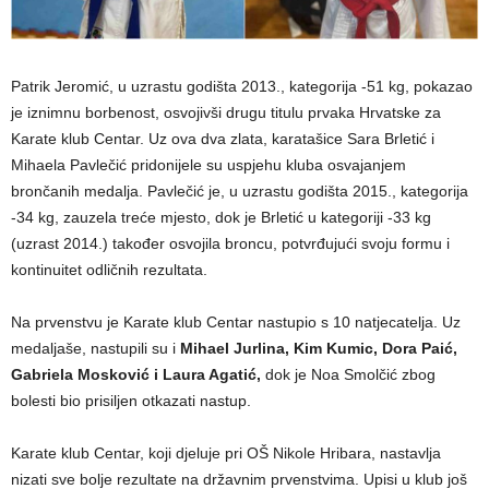
Patrik Jeromić, u uzrastu godišta 2013., kategorija -51 kg, pokazao
je iznimnu borbenost, osvojivši drugu titulu prvaka Hrvatske za
Karate klub Centar. Uz ova dva zlata, karatašice Sara Brletić i
Mihaela Pavlečić pridonijele su uspjehu kluba osvajanjem
brončanih medalja. Pavlečić je, u uzrastu godišta 2015., kategorija
-34 kg, zauzela treće mjesto, dok je Brletić u kategoriji -33 kg
(uzrast 2014.) također osvojila broncu, potvrđujući svoju formu i
kontinuitet odličnih rezultata.
Na prvenstvu je Karate klub Centar nastupio s 10 natjecatelja. Uz
medaljaše, nastupili su i
Mihael Jurlina, Kim Kumic, Dora Paić,
Gabriela Mosković i Laura Agatić,
dok je Noa Smolčić zbog
bolesti bio prisiljen otkazati nastup.
Karate klub Centar, koji djeluje pri OŠ Nikole Hribara, nastavlja
nizati sve bolje rezultate na državnim prvenstvima. Upisi u klub još