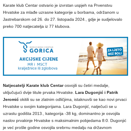
Karate klub Centar ostvario je izvrstan uspjeh na Prvenstvu
Hrvatske za mlađe uzrasne kategorije u borbama, održanom u
Jastrebarskom od 26. do 27. listopada 2024., gdje je sudjelovalo
preko 700 natjecatelja iz 77 klubova.
Natjecatelji Karate klub Centar
osvojili su četiri medalje,
uključujući dvije titule prvaka Hrvatske.
Lara Dugonjić i Patrik
Jeromić
okitili su se zlatnim odličjima, istaknuvši se kao novi prvaci
Hrvatske u svojim kategorijama. Lara Dugonjić, natječući se u
uzrastu godišta 2013., kategorija -38 kg, dominantno je osvojila
naslov prvakinje Hrvatske s maksimalnim pobjedama 8:0. Dugonjić
je već prošle godine osvojila srebrnu medalju na državnom