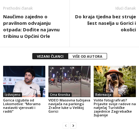
Prethodni članak
Idući članak
Naučimo zajedno o
Do kraja tjedna bez struje
pravilnom odvajanju
šest naselja u Gorici i
otpada: Dođite na javnu
okolici
tribinu u Općini Orle
VEZANI ČLANCI
VIŠE OD AUTORA
Izdvojeno
Crna Kronika
Rekreacija
Gorica izgubila od
VIDEO Masovna tučnjava
Volite fotografirati?
Lokomotive: “Moramo
navijača na parkingu
Prijavite svoje radove na
nastaviti vjerovati i
Zračne luke u Velikoj
natječaj Turističke
raditi”
Gorici
zajednice Zagrebačke
županije