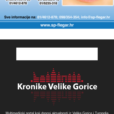
Multimedijski portal koji donosi aktualnosti iz Velike Gorice i Turopolja