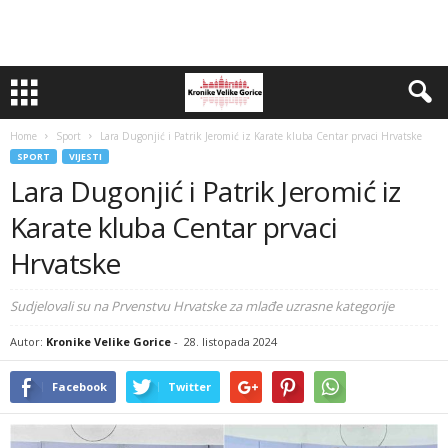
Home
Sport
Lara Dugonjić i Patrik Jeromić iz Karate kluba Centar prvaci Hrvatske
SPORT
VIJESTI
Lara Dugonjić i Patrik Jeromić iz
Karate kluba Centar prvaci
Hrvatske
Sudjelovali su na Prvenstvu Hrvatske za mlađe uzrasne kategorije
Autor:
Kronike Velike Gorice
-
28. listopada 2024
Facebook
Twitter