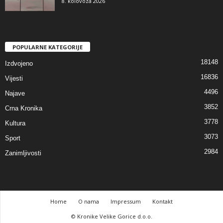
8. kolovoza 2026
POPULARNE KATEGORIJE
18148
Izdvojeno
16836
Vijesti
4496
Najave
3852
Crna Kronika
3778
Kultura
3073
Sport
2984
Zanimljivosti
Home
O nama
Impressum
Kontakt
© Kronike Velike Gorice d.o.o.