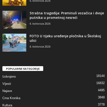
6. kolovoza 2026
Strašna tragedija: Preminuli vozačica i dvoje
putnika u prometnoj nesreći
6. kolovoza 2026
FOTO U tijeku uređenje pločnika u Školskoj
ulici
6. kolovoza 2026
POPULARNE KATEGORIJE
18144
Izdvojeno
16832
Vijesti
4495
Najave
3849
Crna Kronika
3778
Kultura