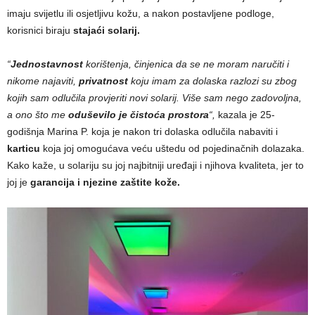
imaju svijetlu ili osjetljivu kožu, a nakon postavljene podloge,
korisnici biraju
stajaći solarij.
“
Jednostavnost
korištenja, činjenica da se ne moram naručiti i
nikome najaviti,
privatnost
koju imam za dolaska razlozi su zbog
kojih sam odlučila provjeriti novi solarij. Više sam nego zadovoljna,
a ono što me
oduševilo je čistoća prostora
“,
kazala je 25-
godišnja Marina P. koja je nakon tri dolaska odlučila nabaviti i
karticu
koja joj omogućava veću uštedu od pojedinačnih dolazaka.
Kako kaže, u solariju su joj najbitniji uređaji i njihova kvaliteta, jer to
joj je
garancija i njezine zaštite kože.