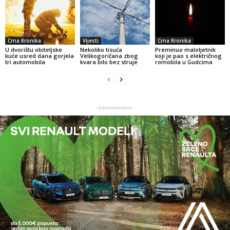
Crna Kronika
Vijesti
Crna Kronika
U dvorištu obiteljske
Nekoliko tisuća
Preminuo maloljetnik
kuće usred dana gorjela
Velikogoričana zbog
koji je pao s električnog
tri automobila
kvara bilo bez struje
romobila u Gudcima
- Advertisement -