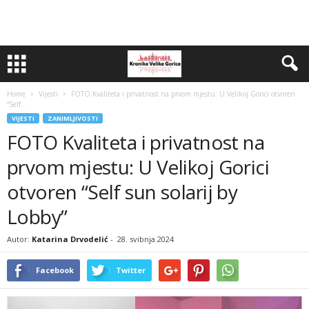
Home
Vijesti
FOTO Kvaliteta i privatnost na prvom mjestu: U Velikoj Gorici otvoren
“Self...
VIJESTI
ZANIMLJIVOSTI
FOTO Kvaliteta i privatnost na
prvom mjestu: U Velikoj Gorici
otvoren “Self sun solarij by
Lobby”
Autor:
Katarina Drvodelić
-
28. svibnja 2024
Facebook
Twitter