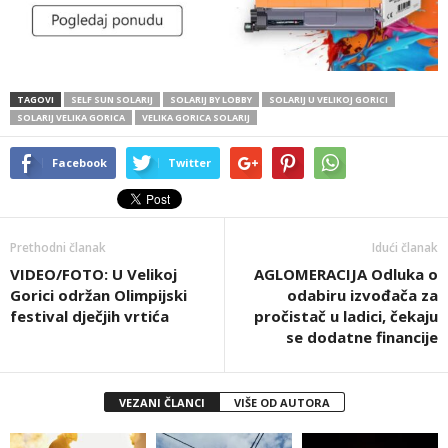
TAGOVI
SELF SUN SOLARIJ
SOLARIJ BY LOBBY
SOLARIJ U VELIKOJ GORICI
SOLARIJ VELIKA GORICA
VELIKA GORICA SOLARIJ
Facebook
Twitter
Prethodni članak
Idući članak
VIDEO/FOTO: U Velikoj
AGLOMERACIJA Odluka o
Gorici održan Olimpijski
odabiru izvođača za
festival dječjih vrtića
pročistač u ladici, čekaju
se dodatne financije
VEZANI ČLANCI
VIŠE OD AUTORA