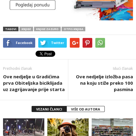
TAGOVI
KNJIGE
KNJIGE ZA EURO
OTPIS KNJIGA
Facebook
Twitter
Prethodni članak
Idući članak
Ove nedjelje u Gradićima
Ove nedjelje izložba pasa
prva Obiteljska biciklijada
na koju stiže preko 100
uz zagrijavanje prije starta
pasmina
VEZANI ČLANCI
VIŠE OD AUTORA