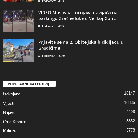
8. kolovoza 2026
VIDEO Masovna tučnjava navijača na
parkingu Zračne luke u Velikoj Gorici
8. kolovoza 2026
Prijavite se na 2. Obiteljsku biciklijadu u
Gradićima
8. kolovoza 2026
POPULARNE KATEGORIJE
18147
Izdvojeno
16836
Vijesti
4496
Najave
3852
Crna Kronika
3778
Kultura