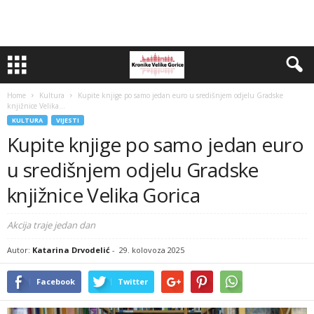
Home
Kultura
Kupite knjige po samo jedan euro u središnjem odjelu Gradske
knjižnice Velika...
KULTURA
VIJESTI
Kupite knjige po samo jedan euro
u središnjem odjelu Gradske
knjižnice Velika Gorica
Akcija traje jedan dan
Autor:
Katarina Drvodelić
-
29. kolovoza 2025
Facebook
Twitter