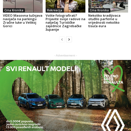
Crna Kronika
Rekreacija
Crna Kronika
VIDEO Masovna tučnjava
Volite fotografirati?
Nekoliko kradljivaca
navijača na parkingu
Prijavite svoje radove na
otuđilo parfeme u
Zračne luke u Velikoj
natječaj Turističke
vrijednosti nekoliko
Gorici
zajednice Zagrebačke
tisuća eura
županije
- Advertisement -