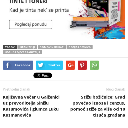
TAGOVI
BRANITELJI
DOMOVINSKI RAT
DONJA LOMNICA
UDRUGA DJECE BRANITELJA
Facebook
Twitter
Prethodni članak
Idući članak
Književna večer u Galženici
Stižu božićnice: Grad
uz prevoditelja Sinišu
povećao iznose i cenzus,
Kasumovića i glumca Luku
pomoć stiže za više od 10
Kuzmanovića
tisuća građana