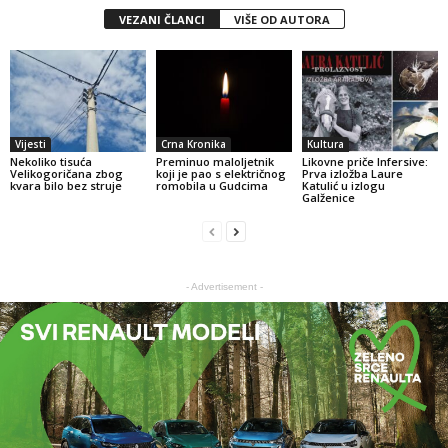
VEZANI ČLANCI
VIŠE OD AUTORA
Vijesti
Crna Kronika
Kultura
Nekoliko tisuća
Preminuo maloljetnik
Likovne priče Infersive:
Velikogoričana zbog
koji je pao s električnog
Prva izložba Laure
kvara bilo bez struje
romobila u Gudcima
Katulić u izlogu
Galženice
- Advertisement -