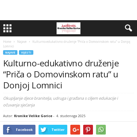
Home
Najave
Kulturno-edukativno druženje “Priča o Domovinskom ratu” u Donjoj
Lomnici
NAJAVE
VIJESTI
Kulturno-edukativno druženje
“Priča o Domovinskom ratu” u
Donjoj Lomnici
Okupljanje djece branitelja, udruga i građana s ciljem edukacije i
očuvanja sjećanja
Autor:
Kronike Velike Gorice
-
4. studenoga 2025
Facebook
Twitter