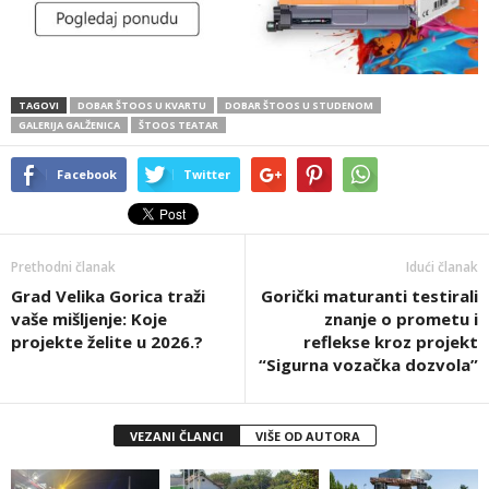
TAGOVI
DOBAR ŠTOOS U KVARTU
DOBAR ŠTOOS U STUDENOM
GALERIJA GALŽENICA
ŠTOOS TEATAR
Facebook
Twitter
Prethodni članak
Idući članak
Grad Velika Gorica traži
Gorički maturanti testirali
vaše mišljenje: Koje
znanje o prometu i
projekte želite u 2026.?
reflekse kroz projekt
“Sigurna vozačka dozvola”
VEZANI ČLANCI
VIŠE OD AUTORA