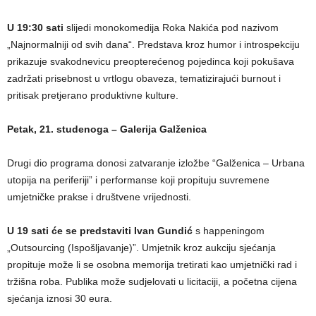
U 19:30 sati
slijedi monokomedija Roka Nakića pod nazivom
„Najnormalniji od svih dana“. Predstava kroz humor i introspekciju
prikazuje svakodnevicu preopterećenog pojedinca koji pokušava
zadržati prisebnost u vrtlogu obaveza, tematizirajući burnout i
pritisak pretjerano produktivne kulture.
Petak, 21. studenoga – Galerija Galženica
Drugi dio programa donosi zatvaranje izložbe “Galženica – Urbana
utopija na periferiji” i performanse koji propituju suvremene
umjetničke prakse i društvene vrijednosti.
U 19 sati će se predstaviti Ivan Gundić
s happeningom
„Outsourcing (Ispošljavanje)”. Umjetnik kroz aukciju sjećanja
propituje može li se osobna memorija tretirati kao umjetnički rad i
tržišna roba. Publika može sudjelovati u licitaciji, a početna cijena
sjećanja iznosi 30 eura.