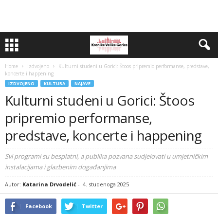
Home
Izdvojeno
Kulturni studeni u Gorici: Štoos pripremio performanse, predstave,
koncerte i happening
IZDVOJENO
KULTURA
NAJAVE
Kulturni studeni u Gorici: Štoos
pripremio performanse,
predstave, koncerte i happening
Svi programi su besplatni, a publika pozvana sudjelovati u umjetničkim
instalacijama i glazbenim događanjima
Autor:
Katarina Drvodelić
-
4. studenoga 2025
Facebook
Twitter