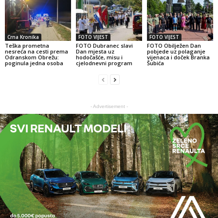
Crna Kronika
FOTO VIJEST
FOTO VIJEST
Teška prometna
FOTO Dubranec slavi
FOTO Obilježen Dan
nesreća na cesti prema
Dan mjesta uz
pobjede uz polaganje
Odranskom Obrežu:
hodočašće, misu i
vijenaca i doček Branka
poginula jedna osoba
cjelodnevni program
Šubića
- Advertisement -