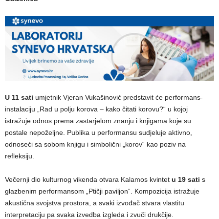
U 11 sati
umjetnik Vjeran Vukašinović predstavit će performans-
instalaciju „Rad u polju korova – kako čitati korovu?“ u kojoj
istražuje odnos prema zastarjelom znanju i knjigama koje su
postale nepoželjne. Publika u performansu sudjeluje aktivno,
odnoseći sa sobom knjigu i simbolični „korov“ kao poziv na
refleksiju.
Večernji dio kulturnog vikenda otvara Kalamos kvintet
u 19 sati
s
glazbenim performansom „Ptičji paviljon“. Kompozicija istražuje
akustična svojstva prostora, a svaki izvođač stvara vlastitu
interpretaciju pa svaka izvedba izgleda i zvuči drukčije.