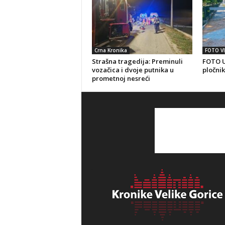
Crna Kronika
FOTO VI
Strašna tragedija: Preminuli
FOTO U
vozačica i dvoje putnika u
pločnik
prometnoj nesreći