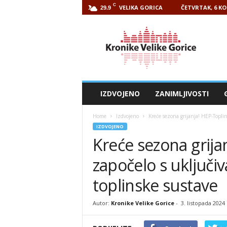
C
VELIKA GORICA
ČETVRTAK, 6 KO
29.9
Kronike
Velike
Gorice
IZDVOJENO
ZANIMLJIVOSTI
Home
Izdvojeno
Kreće sezona grijanja! HEP-Topli
IZDVOJENO
Kreće sezona grija
započelo s uključi
toplinske sustave
Autor:
Kronike Velike Gorice
-
3. listopada 2024