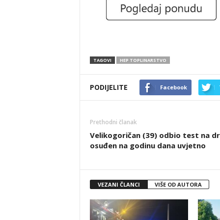
TAGOVI
HEP TOPLINARSTVO
PODIJELITE
Facebook
Prethodni članak
Velikogoričan (39) odbio test na d
osuđen na godinu dana uvjetno
VEZANI ČLANCI
VIŠE OD AUTORA