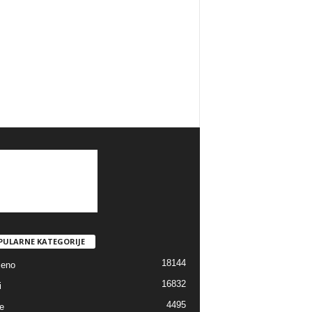
PULARNE KATEGORIJE
18144
jeno
16832
i
4495
e