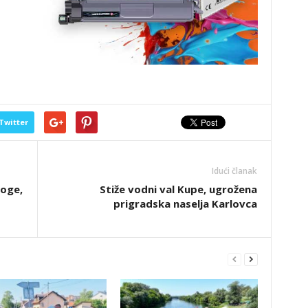
Twitter
Idući članak
roge,
Stiže vodni val Kupe, ugrožena
prigradska naselja Karlovca