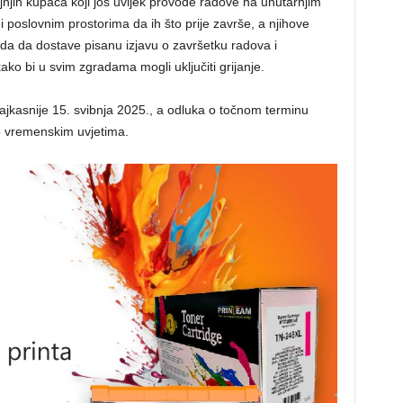
jnjih kupaca koji još uvijek provode radove na unutarnjim
i poslovnim prostorima da ih što prije završe, a njihove
rada da dostave pisanu izjavu o završetku radova i
 kako bi u svim zgradama mogli uključiti grijanje.
jkasnije 15. svibnja 2025., a odluka o točnom terminu
o o vremenskim uvjetima.