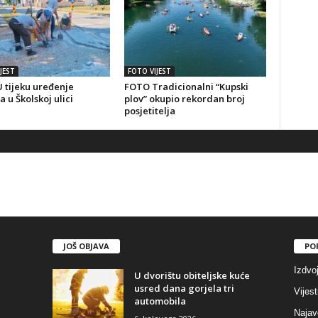
JEST
FOTO VIJEST
 tijeku uređenje
FOTO Tradicionalni “Kupski
a u Školskoj ulici
plov” okupio rekordan broj
posjetitelja
JOŠ OBJAVA
PO
Izdvo
U dvorištu obiteljske kuće
usred dana gorjela tri
Vijest
automobila
Najav