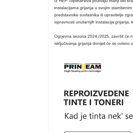
Iz HEP-Toplinarstva pozivaju manji dio kra
instalacijama grijanja u svojim stambenim 
predstavnike suvlasnika ili upravitelje zg
ispravnosti unutarnjih instalacija grijanja,
Ogrjevna sezona 2024./2025. završit će na
isključivanja grijanja donijet će se ovisn