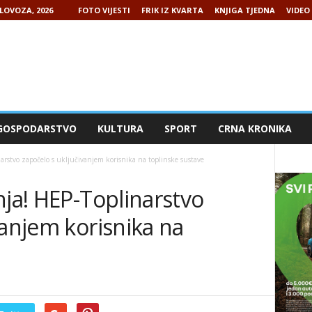
LOVOZA, 2026
FOTO VIJESTI
FRIK IZ KVARTA
KNJIGA TJEDNA
VIDEO 
GOSPODARSTVO
KULTURA
SPORT
CRNA KRONIKA
narstvo započelo s uključivanjem korisnika na toplinske sustave
nja! HEP-Toplinarstvo
vanjem korisnika na