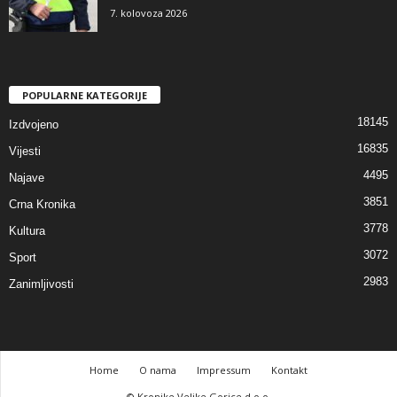
7. kolovoza 2026
POPULARNE KATEGORIJE
18145
Izdvojeno
16835
Vijesti
4495
Najave
3851
Crna Kronika
3778
Kultura
3072
Sport
2983
Zanimljivosti
Home
O nama
Impressum
Kontakt
© Kronike Velike Gorice d.o.o.