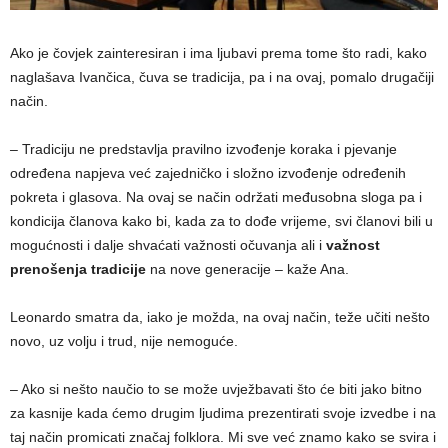
Ako je čovjek zainteresiran i ima ljubavi prema tome što radi, kako
naglašava Ivančica, čuva se tradicija, pa i na ovaj, pomalo drugačiji
način.
–
Tradiciju ne predstavlja pravilno izvođenje koraka i pjevanje
određena napjeva već zajedničko i složno izvođenje određenih
pokreta i glasova. Na ovaj se način održati međusobna sloga pa i
kondicija članova kako bi, kada za to dođe vrijeme, svi članovi bili u
mogućnosti i dalje shvaćati važnosti očuvanja ali i
važnost
prenošenja tradicije
na nove generacije – kaže Ana.
Leonardo smatra da, iako je možda, na ovaj način, teže učiti nešto
novo, uz volju i trud, nije nemoguće.
– Ako si nešto naučio to se može uvježbavati što će biti jako bitno
za kasnije kada ćemo drugim ljudima prezentirati svoje izvedbe i na
taj način promicati značaj folklora. Mi sve već znamo kako se svira i