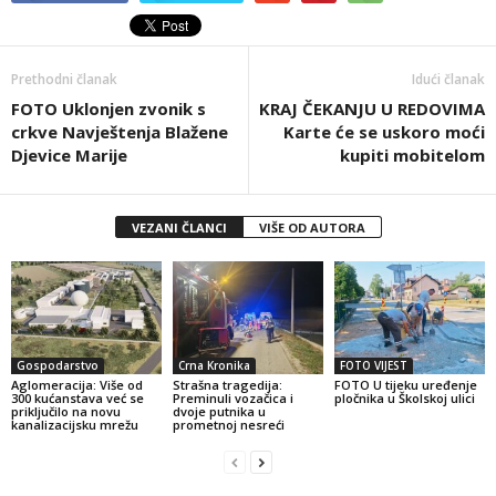
Prethodni članak
Idući članak
FOTO Uklonjen zvonik s
KRAJ ČEKANJU U REDOVIMA
crkve Navještenja Blažene
Karte će se uskoro moći
Djevice Marije
kupiti mobitelom
VEZANI ČLANCI
VIŠE OD AUTORA
Gospodarstvo
Crna Kronika
FOTO VIJEST
Aglomeracija: Više od
Strašna tragedija:
FOTO U tijeku uređenje
300 kućanstava već se
Preminuli vozačica i
pločnika u Školskoj ulici
priključilo na novu
dvoje putnika u
kanalizacijsku mrežu
prometnoj nesreći