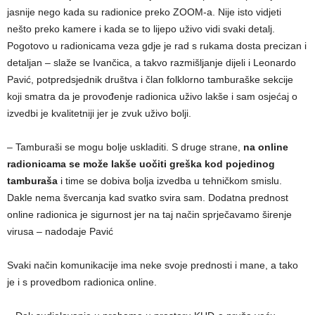
jasnije nego kada su radionice preko ZOOM-a. Nije isto vidjeti
nešto preko kamere i kada se to lijepo uživo vidi svaki detalj.
Pogotovo u radionicama veza gdje je rad s rukama dosta precizan i
detaljan – slaže se Ivančica, a takvo razmišljanje dijeli i Leonardo
Pavić, potpredsjednik društva i član folklorno tamburaške sekcije
koji smatra da je provođenje radionica uživo lakše i sam osjećaj o
izvedbi je kvalitetniji jer je zvuk uživo bolji.
– Tamburaši se mogu bolje uskladiti. S druge strane,
na online
radionicama se može lakše uočiti greška kod pojedinog
tamburaša
i time se dobiva bolja izvedba u tehničkom smislu.
Dakle nema švercanja kad svatko svira sam. Dodatna prednost
online radionica je sigurnost jer na taj način sprječavamo širenje
virusa – nadodaje Pavić
Svaki način komunikacije ima neke svoje prednosti i mane, a tako
je i s provedbom radionica online.