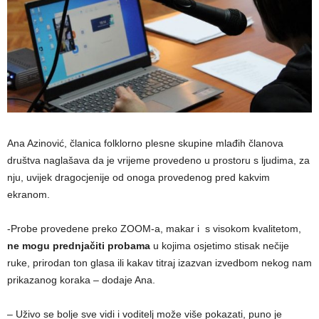
Ana Azinović, članica folklorno plesne skupine mlađih članova
društva naglašava da je vrijeme provedeno u prostoru s ljudima, za
nju, uvijek dragocjenije od onoga provedenog pred kakvim
ekranom.
-Probe provedene preko ZOOM-a, makar i s visokom kvalitetom,
ne mogu prednjačiti probama
u kojima osjetimo stisak nečije
ruke, prirodan ton glasa ili kakav titraj izazvan izvedbom nekog nam
prikazanog koraka – dodaje Ana.
– Uživo se bolje sve vidi i voditelj može više pokazati, puno je