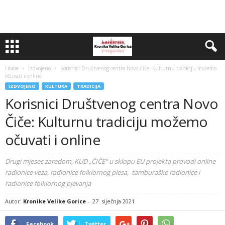
Home
Izdvojeno
Korisnici Društvenog centra Novo Čiče: Kulturnu tradiciju možemo
očuvati i online
IZDVOJENO
KULTURA
TRADICIJA
Korisnici Društvenog centra Novo
Čiče: Kulturnu tradiciju možemo
očuvati i online
Drugi mjesec zaredom, KUD „ČIČE“ u sklopu EU projekta provodi online
radionice veza, radionice folklornog plesa, tamburaške radionice i
radionice folklornog pjevanja
Autor:
Kronike Velike Gorice
-
27. siječnja 2021
Facebook
Twitter