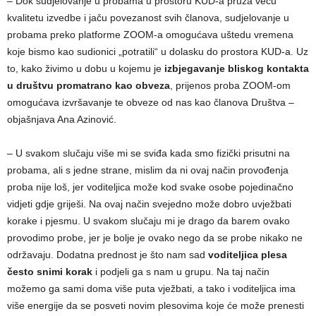
– Dok sudjelovanje u probama u prostoru KUD-a pruža veću
kvalitetu izvedbe i jaču povezanost svih članova, sudjelovanje u
probama preko platforme ZOOM-a omogućava uštedu vremena
koje bismo kao sudionici „potratili“ u dolasku do prostora KUD-a. Uz
to, kako živimo u dobu u kojemu je
izbjegavanje bliskog kontakta
u društvu promatrano kao obveza
, prijenos proba ZOOM-om
omogućava izvršavanje te obveze od nas kao članova Društva –
objašnjava Ana Azinović.
– U svakom slučaju više mi se sviđa kada smo fizički prisutni na
probama, ali s jedne strane, mislim da ni ovaj način provođenja
proba nije loš, jer voditeljica može kod svake osobe pojedinačno
vidjeti gdje griješi. Na ovaj način svejedno može dobro uvježbati
korake i pjesmu. U svakom slučaju mi je drago da barem ovako
provodimo probe, jer je bolje je ovako nego da se probe nikako ne
održavaju. Dodatna prednost je što nam sad
voditeljica plesa
često snimi korak
i podjeli ga s nam u grupu. Na taj način
možemo ga sami doma više puta vježbati, a tako i voditeljica ima
više energije da se posveti novim plesovima koje će može prenesti