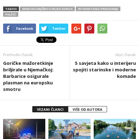
TAGOVI
GRADSKA KNJIŽNICA VELIKA GORICA
INTERAKTIVNO PREDAVANJE
PALČIĆI
Facebook
Twitter
Prethodni članak
Idući članak
Goričke mažoretkinje
5 savjeta kako u interijeru
briljirale u Njemačkoj:
spojiti starinske i moderne
Barbarice osigurale
komade
plasman na europsku
smotru
VEZANI ČLANCI
VIŠE OD AUTORA