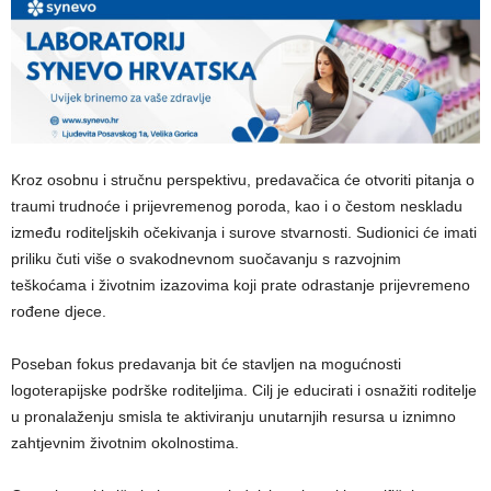
Kroz osobnu i stručnu perspektivu, predavačica će otvoriti pitanja o
traumi trudnoće i prijevremenog poroda, kao i o čestom neskladu
između roditeljskih očekivanja i surove stvarnosti. Sudionici će imati
priliku čuti više o svakodnevnom suočavanju s razvojnim
teškoćama i životnim izazovima koji prate odrastanje prijevremeno
rođene djece.
Poseban fokus predavanja bit će stavljen na mogućnosti
logoterapijske podrške roditeljima. Cilj je educirati i osnažiti roditelje
u pronalaženju smisla te aktiviranju unutarnjih resursa u iznimno
zahtjevnim životnim okolnostima.