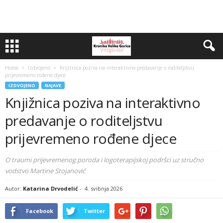
Home
Izdvojeno
Knjižnica poziva na interaktivno predavanje o roditeljstvu
prijevremeno rođene djece
IZDVOJENO
NAJAVE
Knjižnica poziva na interaktivno
predavanje o roditeljstvu
prijevremeno rođene djece
O traumi prijevremenog poroda i logoterapijskoj podršci uz stručno
vodstvo Martine Stojanović
Autor:
Katarina Drvodelić
-
4. svibnja 2026
Facebook
Twitter