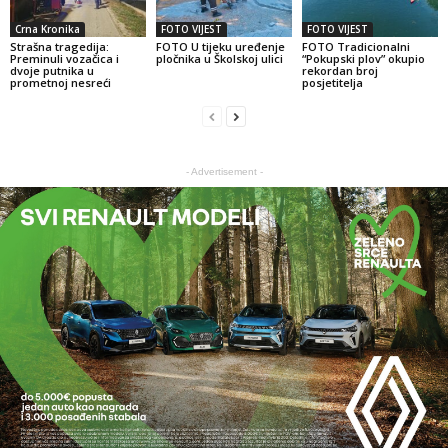
Crna Kronika
FOTO VIJEST
FOTO VIJEST
Strašna tragedija:
FOTO U tijeku uređenje
FOTO Tradicionalni
Preminuli vozačica i
pločnika u Školskoj ulici
“Pokupski plov” okupio
dvoje putnika u
rekordan broj
prometnoj nesreći
posjetitelja
- Advertisement -