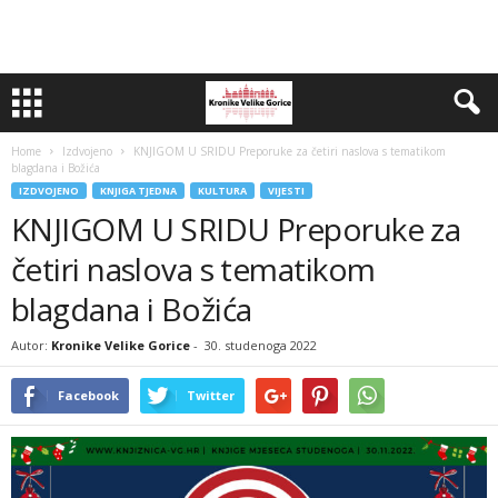
Home
Izdvojeno
KNJIGOM U SRIDU Preporuke za četiri naslova s tematikom
blagdana i Božića
IZDVOJENO
KNJIGA TJEDNA
KULTURA
VIJESTI
KNJIGOM U SRIDU Preporuke za
četiri naslova s tematikom
blagdana i Božića
Autor:
Kronike Velike Gorice
-
30. studenoga 2022
Facebook
Twitter