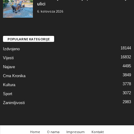
ulici
6. kolovoza 2026
POPULARNE KATEGORIJE
18144
Izdvojeno
16832
Vijesti
4495
Najave
3849
Crna Kronika
3778
Kultura
3072
Sport
2983
Zanimljivosti
Home
O nama
Impressum
Kontakt