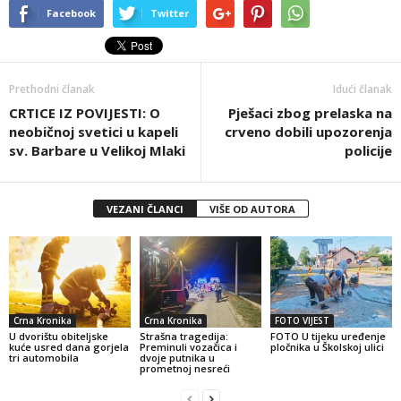
Facebook
Twitter
Prethodni članak
Idući članak
CRTICE IZ POVIJESTI: O
Pješaci zbog prelaska na
neobičnoj svetici u kapeli
crveno dobili upozorenja
sv. Barbare u Velikoj Mlaki
policije
VEZANI ČLANCI
VIŠE OD AUTORA
Crna Kronika
Crna Kronika
FOTO VIJEST
U dvorištu obiteljske
Strašna tragedija:
FOTO U tijeku uređenje
kuće usred dana gorjela
Preminuli vozačica i
pločnika u Školskoj ulici
tri automobila
dvoje putnika u
prometnoj nesreći