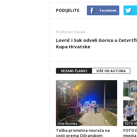
PODIJELITE
Facebook
Prethodni članak
Lovrić i Suk odveli Goricu u četvrtf
Kupa Hrvatske
VEZANI ČLANCI
VIŠE OD AUTORA
Crna Kronika
FOTO VI
Teška prometna nesreća na
FOTO D
cesti prema Odranskom
mjesta 