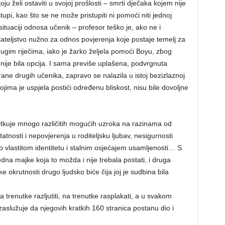
u želi ostaviti u svojoj prošlosti – smrti dječaka kojem nije
pi, kao što se ne može pristupiti ni pomoći niti jednoj
 situaciji odnosa učenik – profesor teško je, ako ne i
jateljstvo nužno za odnos povjerenja koje postaje temelj za
gim riječima, iako je žarko željela pomoći Boyu, zbog
 nije bila opcija. I sama previše uplašena, podvrgnuta
rane drugih učenika, zapravo se nalazila u istoj bezizlaznoj
 kojima je uspjela postići određenu bliskost, nisu bile dovoljne
tkuje mnogo različitih mogućih uzroka na razinama od
atnosti i nepovjerenja u roditeljsku ljubav, nesigurnosti
 o vlastitom identitetu i stalnim osjećajem usamljenosti… S
edna majke koja to možda i nije trebala postati, i druga
ke okrutnosti drugo ljudsko biće čija joj je sudbina bila
 trenutke razljutiti, na trenutke rasplakati, a u svakom
zaslužuje da njegovih kratkih 160 stranica postanu dio i