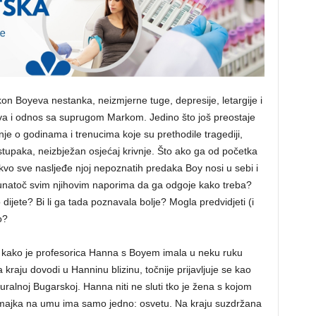
kon Boyeva nestanka, neizmjerne tuge, depresije, letargije i
va i odnos sa suprugom Markom. Jedino što još preostaje
nje o godinama i trenucima koje su prethodile tragediji,
ostupaka, neizbježan osjećaj krivnje. Što ako ga od početka
akvo sve nasljeđe njoj nepoznatih predaka Boy nosi u sebi i
unatoč svim njihovim naporima da ga odgoje kako treba?
o dijete? Bi li ga tada poznavala bolje? Mogla predvidjeti (i
o?
 kako je profesorica Hanna s Boyem imala u neku ruku
kraju dovodi u Hanninu blizinu, točnije prijavljuje se kao
alnoj Bugarskoj. Hanna niti ne sluti tko je žena s kojom
a majka na umu ima samo jedno: osvetu. Na kraju suzdržana