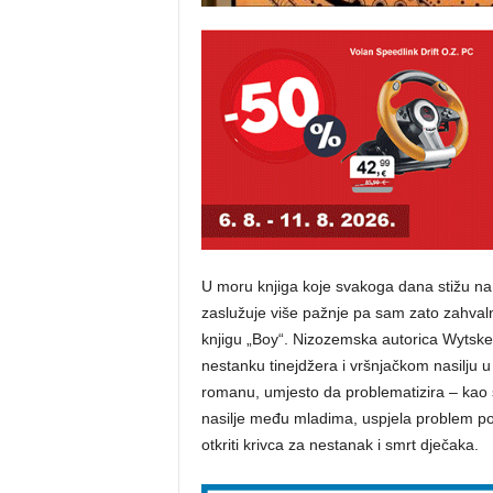
U moru knjiga koje svakoga dana stižu na
zaslužuje više pažnje pa sam zato zahvalna
knjigu „Boy“. Nizozemska autorica Wytske 
nestanku tinejdžera i vršnjačkom nasilju u
romanu, umjesto da problematizira – kao š
nasilje među mladima, uspjela problem pok
otkriti krivca za nestanak i smrt dječaka.