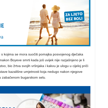
i i s kojima se mora suočiti pomajka posvojenog dječaka
 nakon Boyeve smrti kada još uvijek nije razjašnjeno je li
o, bio žrtva svojih vršnjaka i kakvu je ulogu u cijeloj priči
stave kazališne umjetnosti koja nedugo nakon njegove
ot u zabačenom bugarskom selu.