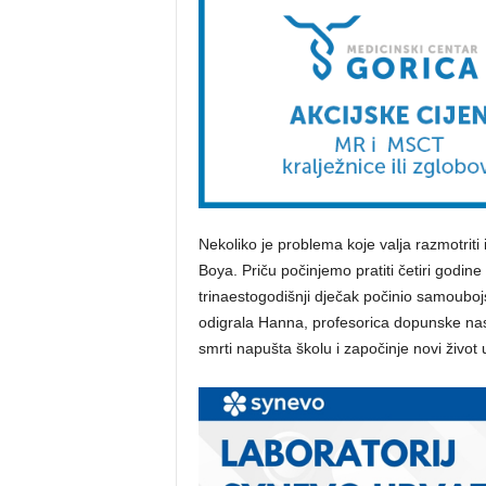
Nekoliko je problema koje valja razmotrit
Boya. Priču počinjemo pratiti četiri godine
trinaestogodišnji dječak počinio samoubojstv
odigrala Hanna, profesorica dopunske na
smrti napušta školu i započinje novi živ