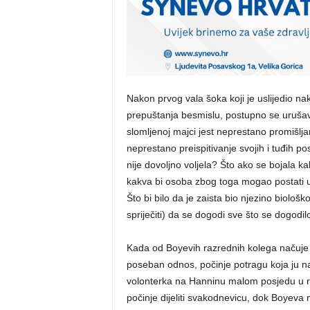
Nakon prvog vala šoka koji je uslijedio na
prepuštanja besmislu, postupno se uruša
slomljenoj majci jest neprestano promišlja
neprestano preispitivanje svojih i tuđih p
nije dovoljno voljela? Što ako se bojala k
kakva bi osoba zbog toga mogao postati 
Što bi bilo da je zaista bio njezino biološk
spriječiti) da se dogodi sve što se dogodil
Kada od Boyevih razrednih kolega načuje
poseban odnos, počinje potragu koja ju na 
volonterka na Hanninu malom posjedu u rur
počinje dijeliti svakodnevicu, dok Boyev