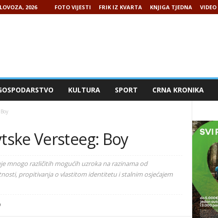
LOVOZA, 2026
FOTO VIJESTI
FRIK IZ KVARTA
KNJIGA TJEDNA
VIDEO 
GOSPODARSTVO
KULTURA
SPORT
CRNA KRONIKA
 Boy
ske Versteeg: Boy
je mnogo različitih mogućih uzroka na razinama od
nosti, propitivanja o vlastitom identitetu i stalnim osjećajem
9