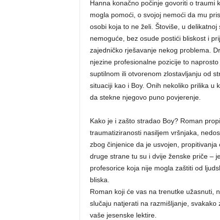
Hanna konačno počinje govoriti o traumi koj
mogla pomoći, o svojoj nemoći da mu pristu
osobi koja to ne želi. Štoviše, u delikatnoj
nemoguće, bez osude postići bliskost i pri
zajedničko rješavanje nekog problema. Dru
njezine profesionalne pozicije to naprosto
suptilnom ili otvorenom zlostavljanju od st
situaciji kao i Boy. Onih nekoliko prilika u
da stekne njegovo puno povjerenje.
Kako je i zašto stradao Boy? Roman propi
traumatiziranosti nasiljem vršnjaka, nedost
zbog činjenice da je usvojen, propitivanja
druge strane tu su i dvije ženske priče – j
profesorice koja nije mogla zaštiti od ljuds
bliska.
Roman koji će vas na trenutke užasnuti, na
slučaju natjerati na razmišljanje, svakako 
vaše jesenske lektire.