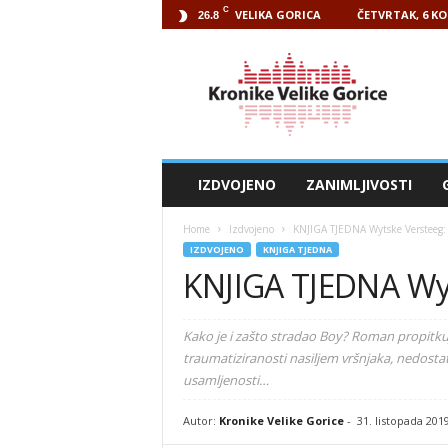
C
VELIKA GORICA
ČETVRTAK, 6 KO
26.8
Kronike
Velike
Gorice
IZDVOJENO
ZANIMLJIVOSTI
Home
Izdvojeno
KNJIGA TJEDNA Wytske Versteeg:
IZDVOJENO
KNJIGA TJEDNA
KNJIGA TJEDNA Wyt
Kako je i zašto stradao Boy? Roman propitku
traumatiziranosti nasiljem vršnjaka, nedostat
usamljenosti…
Autor:
Kronike Velike Gorice
-
31. listopada 201