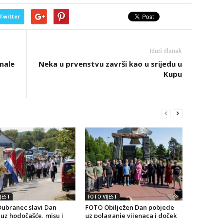
Twitter
Idući članak
inale
Neka u prvenstvu završi kao u srijedu u
Kupu
JEST
FOTO VIJEST
ubranec slavi Dan
FOTO Obilježen Dan pobjede
uz hodočašće, misu i
uz polaganje vijenaca i doček