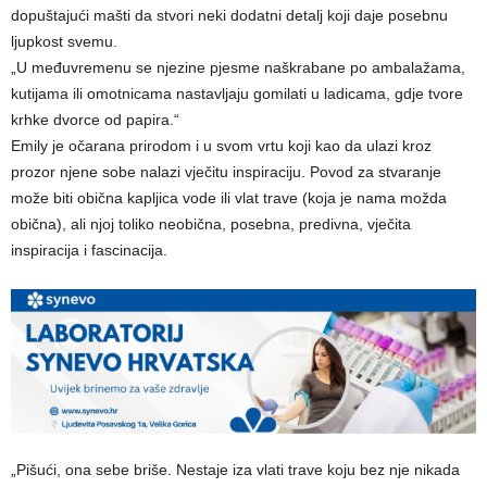
dopuštajući mašti da stvori neki dodatni detalj koji daje posebnu
ljupkost svemu.
„U međuvremenu se njezine pjesme naškrabane po ambalažama,
kutijama ili omotnicama nastavljaju gomilati u ladicama, gdje tvore
krhke dvorce od papira.“
Emily je očarana prirodom i u svom vrtu koji kao da ulazi kroz
prozor njene sobe nalazi vječitu inspiraciju. Povod za stvaranje
može biti obična kapljica vode ili vlat trave (koja je nama možda
obična), ali njoj toliko neobična, posebna, predivna, vječita
inspiracija i fascinacija.
„Pišući, ona sebe briše. Nestaje iza vlati trave koju bez nje nikada