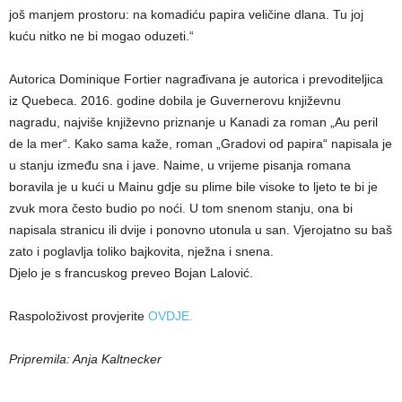
još manjem prostoru: na komadiću papira veličine dlana. Tu joj
kuću nitko ne bi mogao oduzeti.“
Autorica Dominique Fortier nagrađivana je autorica i prevoditeljica
iz Quebeca. 2016. godine dobila je Guvernerovu književnu
nagradu, najviše književno priznanje u Kanadi za roman „Au peril
de la mer“. Kako sama kaže, roman „Gradovi od papira“ napisala je
u stanju između sna i jave. Naime, u vrijeme pisanja romana
boravila je u kući u Mainu gdje su plime bile visoke to ljeto te bi je
zvuk mora često budio po noći. U tom snenom stanju, ona bi
napisala stranicu ili dvije i ponovno utonula u san. Vjerojatno su baš
zato i poglavlja toliko bajkovita, nježna i snena.
Djelo je s francuskog preveo Bojan Lalović.
Raspoloživost provjerite
OVDJE.
Pripremila: Anja Kaltnecker