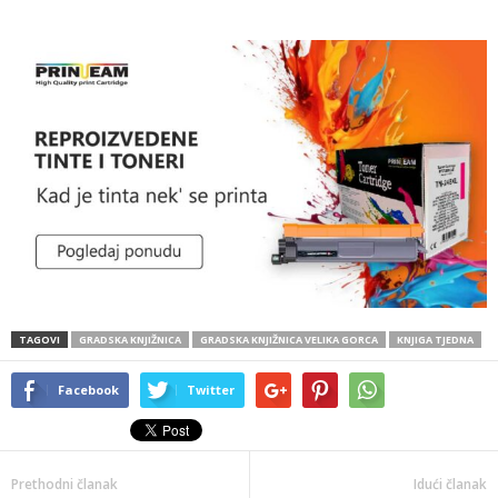
TAGOVI
GRADSKA KNJIŽNICA
GRADSKA KNJIŽNICA VELIKA GORCA
KNJIGA TJEDNA
Facebook
Twitter
Prethodni članak
Idući članak