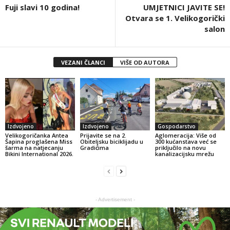
Fuji slavi 10 godina!
UMJETNICI JAVITE SE!
Otvara se 1. Velikogorički
salon
VEZANI ČLANCI
VIŠE OD AUTORA
Izdvojeno
Izdvojeno
Gospodarstvo
Velikogoričanka Antea
Prijavite se na 2.
Aglomeracija: Više od
Šapina proglašena Miss
Obiteljsku biciklijadu u
300 kućanstava već se
šarma na natjecanju
Gradićima
priključilo na novu
Bikini International 2026.
kanalizacijsku mrežu
- Advertisement -