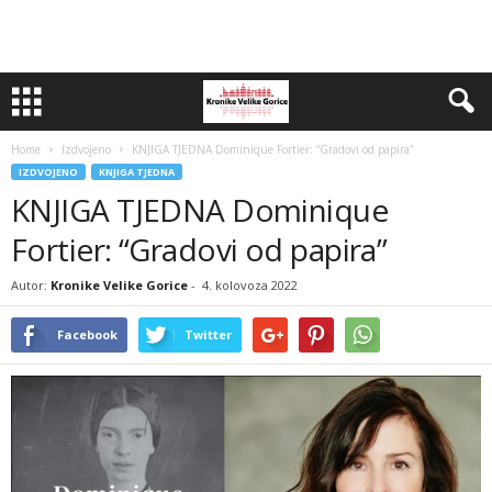
Home
Izdvojeno
KNJIGA TJEDNA Dominique Fortier: “Gradovi od papira”
IZDVOJENO
KNJIGA TJEDNA
KNJIGA TJEDNA Dominique
Fortier: “Gradovi od papira”
Autor:
Kronike Velike Gorice
-
4. kolovoza 2022
Facebook
Twitter