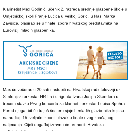
Klarinetist Max Godinić, učenik 2. razreda srednje glazbene škole u
Umjetničkoj školi Franje Lučića u Velikoj Gorici, u klasi Marka
Zavišića, plasirao se u finale Izbora hrvatskog predstavnika na
Euroviziji mladih glazbenika.
Max će večeras u 20 sati nastupiti na Hrvatskoj radioteleviziji uz
Simfonijski orkestar HRT-a i dirigenta Ivana Josipa Skendera u
trećem stavku Prvog koncerta za klarinet i orkestar Louisa Spohra.
Pored njega, bit će tu još šestero sjajnih mladih glazbenika koji su
na audiciji 15. veljače izborili ulazak u finale ovog značajnog
natjecanja. Cijeli događaj izravno će prenositi Hrvatska