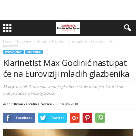
Home
Izdvojeno
Klarinetist Max Godinić nastupat će na Euroviziji mladih
glazbenika
IZDVOJENO
KULTURA
Klarinetist Max Godinić nastupat
će na Euroviziji mladih glazbenika
Max je učenik 2. razreda srednje glazbene škole u Umjetničkoj školi
Franje Lučića u Velikoj Gorici.
Autor:
Kronike Velike Gorice
-
8. ožujka 2018
Facebook
Twitter