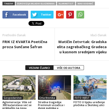
TAGOVI
EUROVIZIJA MLADIH GLAZBENIKA
KLARINETIST
MAX GODINIĆ
Facebook
Twitter
Prethodni članak
Idući članak
FRIK IZ KVARTA Poetična
Matičin četvrtak: Gradska
proza Sunčane Šafran
elita zagrebačkog Gradeca
u kasnom srednjem vijeku
VEZANI ČLANCI
VIŠE OD AUTORA
Gospodarstvo
Crna Kronika
FOTO VIJEST
Aglomeracija: Više od
Strašna tragedija:
FOTO U tijeku uređenje
300 kućanstava već se
Preminuli vozačica i
pločnika u Školskoj ulici
priključilo na novu
dvoje putnika u