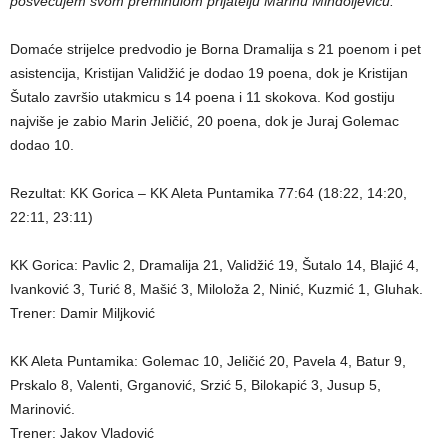
posvećujem svom preminulom prijatelju Marinu Mindoljeviću.”
Domaće strijelce predvodio je Borna Dramalija s 21 poenom i pet
asistencija, Kristijan Validžić je dodao 19 poena, dok je Kristijan
Šutalo završio utakmicu s 14 poena i 11 skokova. Kod gostiju
najviše je zabio Marin Jeličić, 20 poena, dok je Juraj Golemac
dodao 10.
Rezultat: KK Gorica – KK Aleta Puntamika 77:64 (18:22, 14:20,
22:11, 23:11)
KK Gorica: Pavlic 2, Dramalija 21, Validžić 19, Šutalo 14, Blajić 4,
Ivanković 3, Turić 8, Mašić 3, Miloloža 2, Ninić, Kuzmić 1, Gluhak.
Trener: Damir Miljković
KK Aleta Puntamika: Golemac 10, Jeličić 20, Pavela 4, Batur 9,
Prskalo 8, Valenti, Grganović, Srzić 5, Bilokapić 3, Jusup 5,
Marinović.
Trener: Jakov Vladović