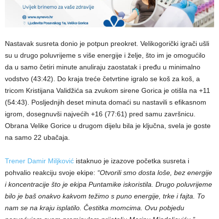
Nastavak susreta donio je potpun preokret. Velikogorički igrači ušli
su u drugo poluvrijeme s više energije i želje, što im je omogućilo
da u samo četiri minute anuliraju zaostatak i pređu u minimalno
vodstvo (43:42). Do kraja treće četvrtine igralo se koš za koš, a
tricom Kristijana Validžića sa zvukom sirene Gorica je otišla na +11
(54:43). Posljednjih deset minuta domaći su nastavili s efikasnom
igrom, dosegnuvši najvećih +16 (77:61) pred samu završnicu.
Obrana Velike Gorice u drugom dijelu bila je ključna, svela je goste
na samo 22 ubačaja.
Trener Damir Miljković
istaknuo je izazove početka susreta i
pohvalio reakciju svoje ekipe:
“Otvorili smo dosta loše, bez energije
i koncentracije što je ekipa Puntamike iskoristila. Drugo poluvrijeme
bilo je baš onakvo kakvom težimo s puno energije, trke i fajta. To
nam se na kraju isplatilo. Čestitka momcima. Ovu pobjedu