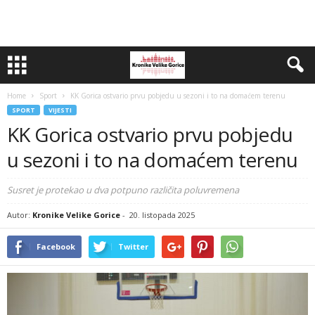
Home
Sport
KK Gorica ostvario prvu pobjedu u sezoni i to na domaćem terenu
SPORT
VIJESTI
KK Gorica ostvario prvu pobjedu
u sezoni i to na domaćem terenu
Susret je protekao u dva potpuno različita poluvremena
Autor:
Kronike Velike Gorice
-
20. listopada 2025
Facebook
Twitter