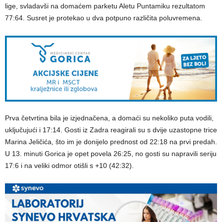
lige, svladavši na domaćem parketu Aletu Puntamiku rezultatom
77:64. Susret je protekao u dva potpuno različita poluvremena.
Prva četvrtina bila je izjednačena, a domaći su nekoliko puta vodili,
uključujući i 17:14. Gosti iz Zadra reagirali su s dvije uzastopne trice
Marina Jeličića, što im je donijelo prednost od 22:18 na prvi predah.
U 13. minuti Gorica je opet povela 26:25, no gosti su napravili seriju
17:6 i na veliki odmor otišli s +10 (42:32).