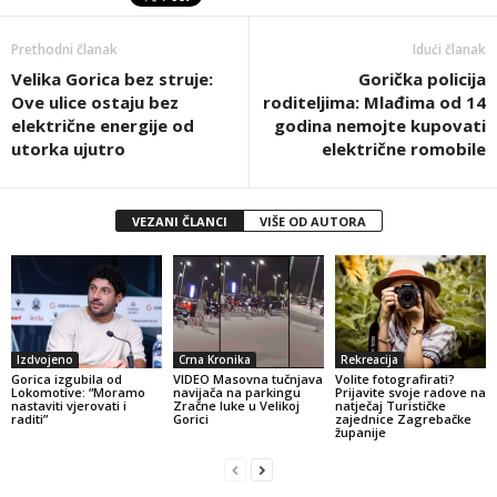
Prethodni članak
Idući članak
Velika Gorica bez struje:
Gorička policija
Ove ulice ostaju bez
roditeljima: Mlađima od 14
električne energije od
godina nemojte kupovati
utorka ujutro
električne romobile
VEZANI ČLANCI
VIŠE OD AUTORA
Izdvojeno
Crna Kronika
Rekreacija
Gorica izgubila od
VIDEO Masovna tučnjava
Volite fotografirati?
Lokomotive: “Moramo
navijača na parkingu
Prijavite svoje radove na
nastaviti vjerovati i
Zračne luke u Velikoj
natječaj Turističke
raditi”
Gorici
zajednice Zagrebačke
županije