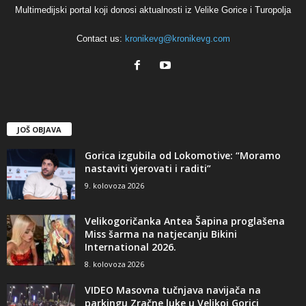
Multimedijski portal koji donosi aktualnosti iz Velike Gorice i Turopolja
Contact us:
kronikevg@kronikevg.com
JOŠ OBJAVA
Gorica izgubila od Lokomotive: “Moramo
nastaviti vjerovati i raditi”
9. kolovoza 2026
Velikogoričanka Antea Šapina proglašena
Miss šarma na natjecanju Bikini
International 2026.
8. kolovoza 2026
VIDEO Masovna tučnjava navijača na
parkingu Zračne luke u Velikoj Gorici