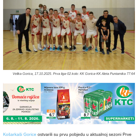
Velika Gorica, 17.10.2025. Prva liga-02.kolo: KK Gorica-KK Aleta Puntamika 77:64
Košarkaši Gorice
ostvarili su prvu pobjedu u aktualnoj sezoni Prve