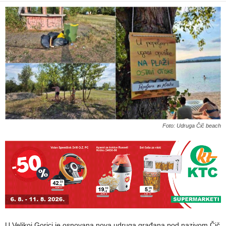
Foto: Udruga Čič beach
U Velikoj Gorici je osnovana nova udruga građana pod nazivom Čič