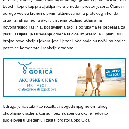
Beach, koja okuplja zaljubljenike u prirodu i prostor jezera. Članovi
udruge već su krenuli s prvim aktivnostima, a proteklog vikenda
organizirali su radnu akciju čišćenja okoliša, uklanjanja
novonaraslog raslinja, postavljanja tabli s porukama te pepeljara za
plažu. U tijeku je i uređenje drvene kućice uz jezero, a u planu su i
brojne nove akcije tijekom ljeta i jeseni. Već sada su naišli na brojne
pozitivne komentare i reakcije građana.
Udruga je nastala kao rezultat višegodišnjeg neformalnog
okupljanja građana koji su i bez službenog okvira redovito
sudjelovali u uređenju i zaštiti prostora oko Čiča.