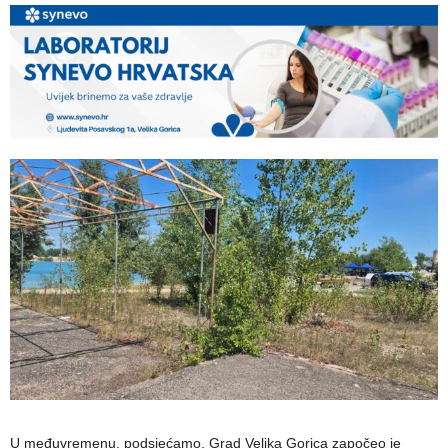
U međuvremenu, podsjećamo, Grad Velika Gorica započeo je