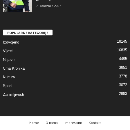
7. kolovoza 2026
POPULARNE KATEGORIJE
18145
Izdvojeno
16835
Vijesti
4495
Najave
3851
Crna Kronika
3778
Kultura
3072
Sport
2983
Zanimljivosti
Home
O nama
Impressum
Kontakt