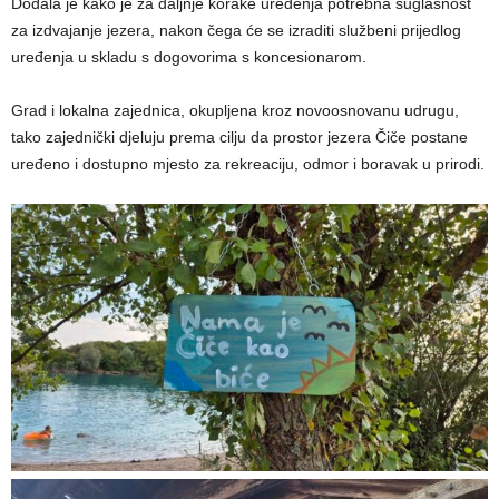
Dodala je kako je za daljnje korake uređenja potrebna suglasnost
za izdvajanje jezera, nakon čega će se izraditi službeni prijedlog
uređenja u skladu s dogovorima s koncesionarom.
Grad i lokalna zajednica, okupljena kroz novoosnovanu udrugu,
tako zajednički djeluju prema cilju da prostor jezera Čiče postane
uređeno i dostupno mjesto za rekreaciju, odmor i boravak u prirodi.