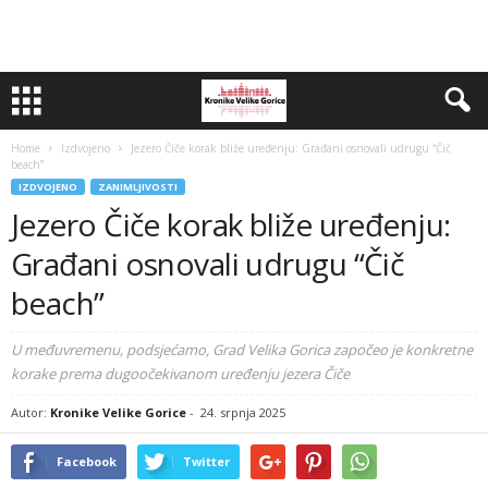
Home
Izdvojeno
Jezero Čiče korak bliže uređenju: Građani osnovali udrugu “Čič
beach”
IZDVOJENO
ZANIMLJIVOSTI
Jezero Čiče korak bliže uređenju:
Građani osnovali udrugu “Čič
beach”
U međuvremenu, podsjećamo, Grad Velika Gorica započeo je konkretne
korake prema dugoočekivanom uređenju jezera Čiče
Autor:
Kronike Velike Gorice
-
24. srpnja 2025
Facebook
Twitter