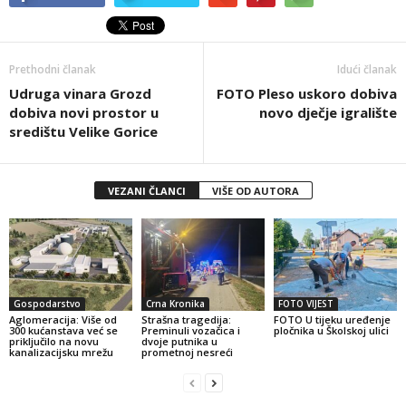
Prethodni članak
Idući članak
Udruga vinara Grozd
FOTO Pleso uskoro dobiva
dobiva novi prostor u
novo dječje igralište
središtu Velike Gorice
VEZANI ČLANCI
VIŠE OD AUTORA
Gospodarstvo
Crna Kronika
FOTO VIJEST
Aglomeracija: Više od
Strašna tragedija:
FOTO U tijeku uređenje
300 kućanstava već se
Preminuli vozačica i
pločnika u Školskoj ulici
priključilo na novu
dvoje putnika u
kanalizacijsku mrežu
prometnoj nesreći