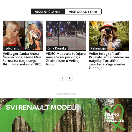
VEZANI ČLANCI
VIŠE OD AUTORA
Izdvojeno
Crna Kronika
Rekreacija
Velikogoričanka Antea
VIDEO Masovna tučnjava
Volite fotografirati?
Šapina proglašena Miss
navijača na parkingu
Prijavite svoje radove na
šarma na natjecanju
Zračne luke u Velikoj
natječaj Turističke
Bikini International 2026.
Gorici
zajednice Zagrebačke
županije
- Advertisement -