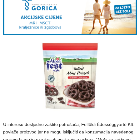
U interesu dosljedne zaštite potrošača, Felföldi Édességgyártó Kft.
povlače proizvod jer ne mogu isključiti da konzumacija navedenog
proizvoda može uzrokovati peckanje u ustima. “
Mole se svi kupci