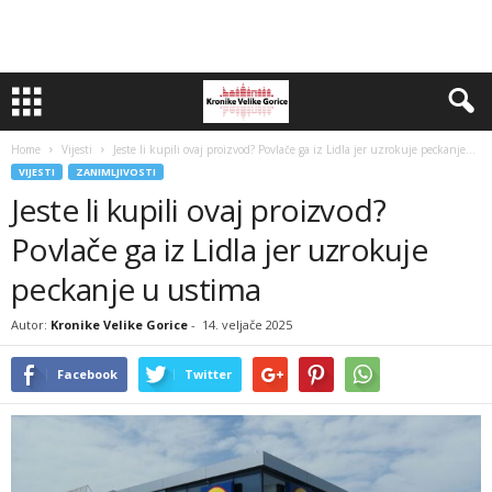
Home
Vijesti
Jeste li kupili ovaj proizvod? Povlače ga iz Lidla jer uzrokuje peckanje...
VIJESTI
ZANIMLJIVOSTI
Jeste li kupili ovaj proizvod?
Povlače ga iz Lidla jer uzrokuje
peckanje u ustima
Autor:
Kronike Velike Gorice
-
14. veljače 2025
Facebook
Twitter