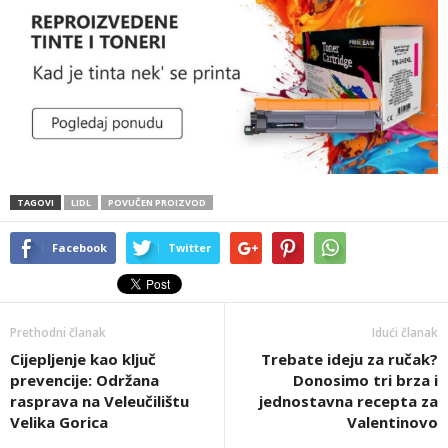
TAGOVI
LIDL
POVUČEN PROIZVOD
Facebook
Twitter
Prethodni članak
Idući članak
Cijepljenje kao ključ
Trebate ideju za ručak?
prevencije: Održana
Donosimo tri brza i
rasprava na Veleučilištu
jednostavna recepta za
Velika Gorica
Valentinovo