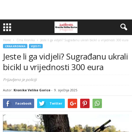
Home
Crna Kronika
Jeste li ga vidjeli? Sugrađanu ukrali bicikl u vrijednosti 300 eura
CRNA KRONIKA
VIJESTI
Jeste li ga vidjeli? Sugrađanu ukrali
bicikl u vrijednosti 300 eura
Prijavljeno je policiji
Autor:
Kronike Velike Gorice
-
9. siječnja 2025
Facebook
Twitter