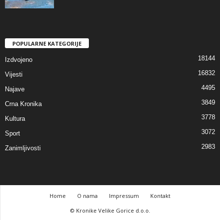
POPULARNE KATEGORIJE
18144
Izdvojeno
16832
Vijesti
4495
Najave
3849
Crna Kronika
3778
Kultura
3072
Sport
2983
Zanimljivosti
Home
O nama
Impressum
Kontakt
© Kronike Velike Gorice d.o.o.