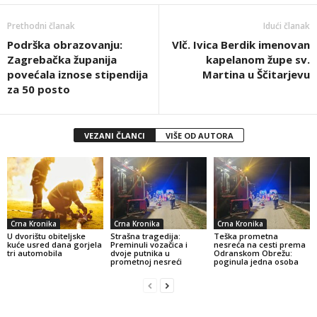
Prethodni članak
Idući članak
Podrška obrazovanju:
Vlč. Ivica Berdik imenovan
Zagrebačka županija
kapelanom župe sv.
povećala iznose stipendija
Martina u Ščitarjevu
za 50 posto
VEZANI ČLANCI
VIŠE OD AUTORA
Crna Kronika
Crna Kronika
Crna Kronika
U dvorištu obiteljske
Strašna tragedija:
Teška prometna
kuće usred dana gorjela
Preminuli vozačica i
nesreća na cesti prema
tri automobila
dvoje putnika u
Odranskom Obrežu:
prometnoj nesreći
poginula jedna osoba