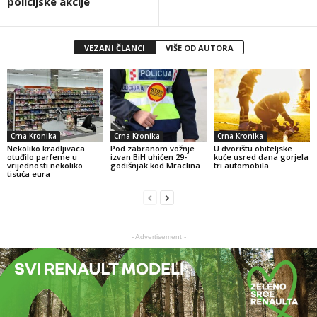
policijske akcije
VEZANI ČLANCI
VIŠE OD AUTORA
Crna Kronika
Crna Kronika
Crna Kronika
Nekoliko kradljivaca
Pod zabranom vožnje
U dvorištu obiteljske
otuđilo parfeme u
izvan BiH uhićen 29-
kuće usred dana gorjela
vrijednosti nekoliko
godišnjak kod Mraclina
tri automobila
tisuća eura
- Advertisement -