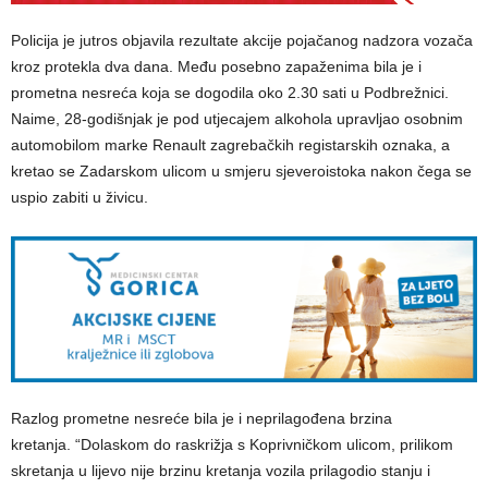
Policija je jutros objavila rezultate akcije pojačanog nadzora vozača
kroz protekla dva dana. Među posebno zapaženima bila je i
prometna nesreća koja se dogodila oko 2.30 sati u Podbrežnici.
Naime, 28-godišnjak je pod utjecajem alkohola upravljao osobnim
automobilom marke Renault zagrebačkih registarskih oznaka, a
kretao se Zadarskom ulicom u smjeru sjeveroistoka nakon čega se
uspio zabiti u živicu.
Razlog prometne nesreće bila je i neprilagođena brzina
kretanja. “Dolaskom do raskrižja s Koprivničkom ulicom, prilikom
skretanja u lijevo nije brzinu kretanja vozila prilagodio stanju i