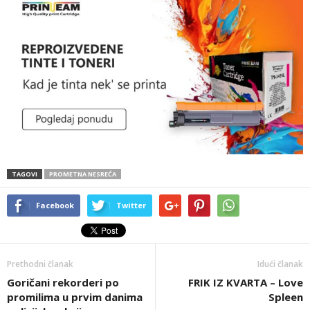
TAGOVI
PROMETNA NESREĆA
Facebook
Twitter
Prethodni članak
Idući članak
Goričani rekorderi po
FRIK IZ KVARTA – Love
promilima u prvim danima
Spleen