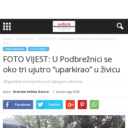
Home
Crna Kronika
FOTO VIJEST: U Podbrežnici se oko tri ujutro “uparkirao” u
živicu
CRNA KRONIKA
FOTO VIJEST
FOTO VIJEST: U Podbrežnici se
oko tri ujutro “uparkirao” u živicu
28-godišnji vozač je bio pod utjecajem alkohola
Autor:
Kronike Velike Gorice
-
7. studenoga 2020
Facebook
Twitter