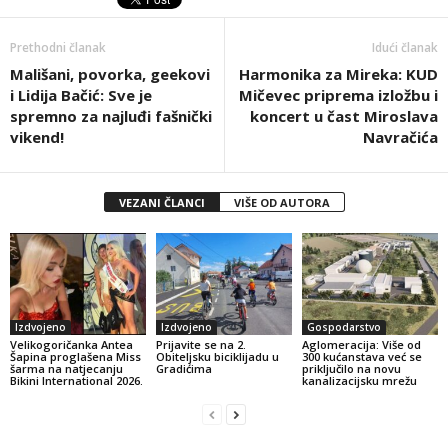
Prethodni članak
Idući članak
Mališani, povorka, geekovi
Harmonika za Mireka: KUD
i Lidija Bačić: Sve je
Mičevec priprema izložbu i
spremno za najluđi fašnički
koncert u čast Miroslava
vikend!
Navračića
VEZANI ČLANCI
VIŠE OD AUTORA
Izdvojeno
Izdvojeno
Gospodarstvo
Velikogoričanka Antea
Prijavite se na 2.
Aglomeracija: Više od
Šapina proglašena Miss
Obiteljsku biciklijadu u
300 kućanstava već se
šarma na natjecanju
Gradićima
priključilo na novu
Bikini International 2026.
kanalizacijsku mrežu