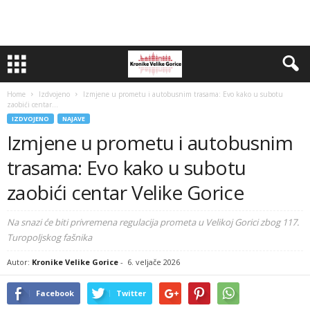
Home
Izdvojeno
Izmjene u prometu i autobusnim trasama: Evo kako u subotu
zaobići centar...
IZDVOJENO
NAJAVE
Izmjene u prometu i autobusnim
trasama: Evo kako u subotu
zaobići centar Velike Gorice
Na snazi će biti privremena regulacija prometa u Velikoj Gorici zbog 117.
Turopoljskog fašnika
Autor:
Kronike Velike Gorice
-
6. veljače 2026
Facebook
Twitter