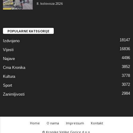
8. kolovoza 2026
POPULARNE KATEGORIJE
18147
Izdvojeno
16836
Vijesti
4496
Najave
3852
Crna Kronika
3778
Kultura
3072
Sport
2984
Zanimljivosti
Home
O nama
Impressum
Kontakt
© Kronike Velike Gorice d.o.o.