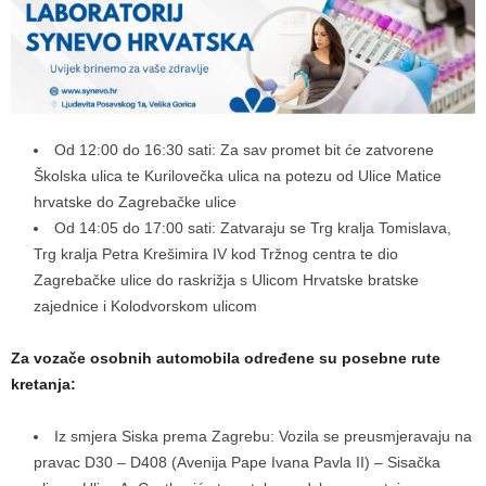
Od 12:00 do 16:30 sati: Za sav promet bit će zatvorene
Školska ulica te Kurilovečka ulica na potezu od Ulice Matice
hrvatske do Zagrebačke ulice
Od 14:05 do 17:00 sati: Zatvaraju se Trg kralja Tomislava,
Trg kralja Petra Krešimira IV kod Tržnog centra te dio
Zagrebačke ulice do raskrižja s Ulicom Hrvatske bratske
zajednice i Kolodvorskom ulicom
Za vozače osobnih automobila određene su posebne rute
kretanja:
Iz smjera Siska prema Zagrebu: Vozila se preusmjeravaju na
pravac D30 – D408 (Avenija Pape Ivana Pavla II) – Sisačka