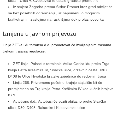
ulica – Ulica A. Cvetkovića te ostale gradske prometnic
Iz smjera Zagreba prema Sisku: Promet kroz grad odvijat će
se bez posebnih ograničenja, uz napomenu o mogućim
kratkotrajnim zastojima na raskrižjima dok prolazi povorka
Izmjene u javnom prijevozu
Linije ZET-a i Autotransa d.d. prometovat će izmijenjenim trasama
tijekom trajanja regulacije:
ZET linije: Polasci s terminala Velika Gorica idu preko Trga
kralja Petra Krešimira IV, Sisačke ulice, državnih cesta D30 i
D408 te Ulice Hrvatske bratske zajednice do redovnih trasa
Linija 268: Privremeno početno-krajnje stajalište bit će
premješteno na Trg kralja Petra Krešimira IV kod kućnih brojeva
8 i 9
Autotrans d.d.: Autobusi će voziti obilazno preko Sisačke
ulice, D30, D408, Rakarske i Kolodvorske ulice