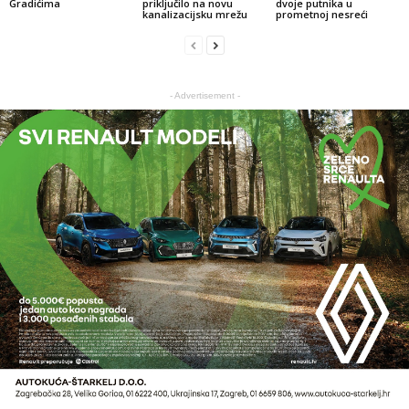
Gradićima
priključilo na novu
dvoje putnika u
kanalizacijsku mrežu
prometnoj nesreći
- Advertisement -