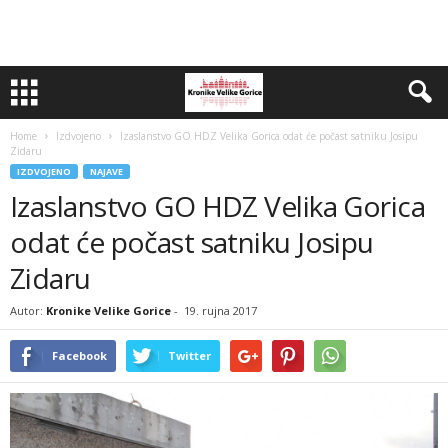
Home
Izdvojeno
Izaslanstvo GO HDZ Velika Gorica odat će počast satniku Josipu
Zidaru
IZDVOJENO
NAJAVE
Izaslanstvo GO HDZ Velika Gorica
odat će počast satniku Josipu
Zidaru
Autor:
Kronike Velike Gorice
-
19. rujna 2017
Facebook
Twitter