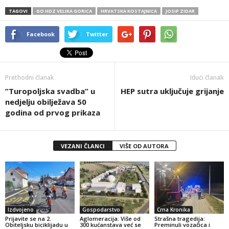
TAGOVI
GO HDZ VELIKA GORICA
HRVATSKA KOSTAJNICA
JOSIP ZIDAR
Facebook
Twitter
Prethodni članak
Idući članak
”Turopoljska svadba” u
HEP sutra uključuje grijanje
nedjelju obilježava 50
godina od prvog prikaza
VEZANI ČLANCI
VIŠE OD AUTORA
Izdvojeno
Gospodarstvo
Crna Kronika
Prijavite se na 2.
Aglomeracija: Više od
Strašna tragedija:
Obiteljsku biciklijadu u
300 kućanstava već se
Preminuli vozačica i