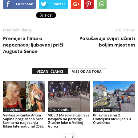
Facebook
Twitter
Prethodni članak
Idući članak
Premijera filma o
Pokušavaju svijet učiniti
nepoznatoj ljubavnoj priči
boljim mjestom
Augusta Šenoe
VEZANI ČLANCI
VIŠE OD AUTORA
Izdvojeno
Crna Kronika
Izdvojeno
Velikogoričanka Antea
VIDEO Masovna tučnjava
Prijavite se na 2.
Šapina proglašena Miss
navijača na parkingu
Obiteljsku biciklijadu u
šarma na natjecanju
Zračne luke u Velikoj
Gradićima
Bikini International 2026.
Gorici