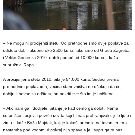
– Ne mogu ni procijeniti štetu. Od prethodne smo dvije poplave za
odštetu dobili ukupno oko 2500 kuna, iako smo od Grada Zagreba
i Velike Gorice za 2010. dobili pomoć od 10.000 kuna – kažu
supružnici Rapo.
A procijenjena šteta 2010. bila je 54.000 kuna. Sudeći prema
prethodnim poplavama, većina stanovništva ne očekuje da će,
dobiju li novac za odštetu, on pokriti sve što im je uništeno.
– Ako nam ga i dodijele, pitanje je kad ćemo ga dobiti. Nama
su uništeni usjevi i povrće iz vrta koji bi nas prehranjivali cijelo ljeto i
zimu – kaže Božo Majdak, koji je kokoši preselio na tavan jer im je
nastamba pod vodom. A pokraj njih spavala je i supruga te pas i