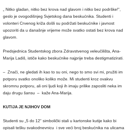
„ Nitko gladan, nitko bez krova nad glavom i nitko bez podrške!“,
geslo je ovogodišnjeg Svjetskog dana beskućnika. Studenti i
volonteri Crvenog križa došli su podržati beskućnike i javnost
upozoriti da u današnje vrijeme može svatko ostati bez krova nad
glavom.
Predsjednica Studentskog zbora Zdravstvenog veleučilišta, Ana-
Marija Ladiš, ističe kako beskućnike najprije treba destigmatizirati.
– Znači, ne gledati ih kao to su oni, nego to smo svi mi, pružiti im
potporu svatko onoliko koliko može. Mi studenti kroz ovakvu
skromnu potporu, ali oni ljudi koji ih imaju prilike zaposliti neka im
daju drugu šansu – kaže Ana-Marija.
KUTIJA JE NJIHOV DOM
Studenti su „5 do 12“ simbolički stali u kartonske kutije kako bi
opisali tešku svakodnevnicu i sve veći broj beskućnika na ulicama