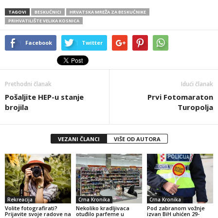
TAGOVI
BESKUĆNICI
HRVATSKA MREŽA ZA BESKUĆNIKE
PRIHVATILIŠTE VELIKA KOSNICA
Facebook
Twitter
Prethodni članak
Idući članak
Pošaljite HEP-u stanje
Prvi Fotomaraton
brojila
Turopolja
VEZANI ČLANCI
VIŠE OD AUTORA
Rekreacija
Crna Kronika
Crna Kronika
Volite fotografirati?
Nekoliko kradljivaca
Pod zabranom vožnje
Prijavite svoje radove na
otuđilo parfeme u
izvan BiH uhićen 29-