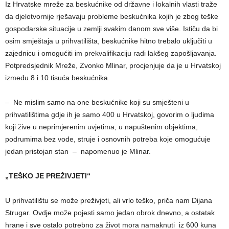
Iz Hrvatske mreže za beskućnike od državne i lokalnih vlasti traže
da djelotvornije rješavaju probleme beskućnika kojih je zbog teške
gospodarske situacije u zemlji svakim danom sve više. Ističu da bi
osim smještaja u prihvatilišta, beskućnike hitno trebalo uključiti u
zajednicu i omogućiti im prekvalifikaciju radi lakšeg zapošljavanja.
Potpredsjednik Mreže, Zvonko Mlinar, procjenjuje da je u Hrvatskoj
između 8 i 10 tisuća beskućnika.
– Ne mislim samo na one beskućnike koji su smješteni u
prihvatilištima gdje ih je samo 400 u Hrvatskoj, govorim o ljudima
koji žive u neprimjerenim uvjetima, u napuštenim objektima,
podrumima bez vode, struje i osnovnih potreba koje omogućuje
jedan pristojan stan – napomenuo je Mlinar.
„TEŠKO JE PREŽIVJETI“
U prihvatilištu se može preživjeti, ali vrlo teško, priča nam Dijana
Strugar. Ovdje može pojesti samo jedan obrok dnevno, a ostatak
hrane i sve ostalo potrebno za život mora namaknuti iz 600 kuna