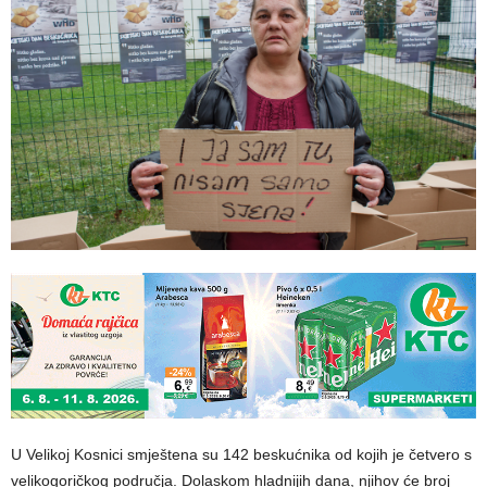
U Velikoj Kosnici smještena su 142 beskućnika od kojih je četvero s
velikogoričkog područja. Dolaskom hladnijih dana, njihov će broj