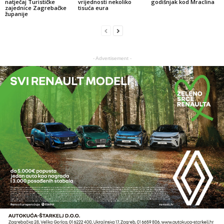
natječaj Turističke
vrijednosti nekoliko
godišnjak kod Mraclina
zajednice Zagrebačke
tisuća eura
županije
- Advertisement -