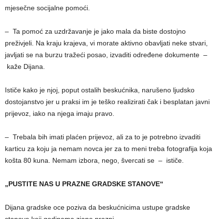
mjesečne socijalne pomoći.
– Ta pomoć za uzdržavanje je jako mala da biste dostojno
preživjeli. Na kraju krajeva, vi morate aktivno obavljati neke stvari,
javljati se na burzu tražeći posao, izvaditi određene dokumente –
kaže Dijana.
Ističe kako je njoj, poput ostalih beskućnika, narušeno ljudsko
dostojanstvo jer u praksi im je teško realizirati čak i besplatan javni
prijevoz, iako na njega imaju pravo.
– Trebala bih imati plaćen prijevoz, ali za to je potrebno izvaditi
karticu za koju ja nemam novca jer za to meni treba fotografija koja
košta 80 kuna. Nemam izbora, nego, švercati se – ističe.
„PUSTITE NAS U PRAZNE GRADSKE STANOVE“
Dijana gradske oce poziva da beskućnicima ustupe gradske
stanove koji godinama zjape prazni.