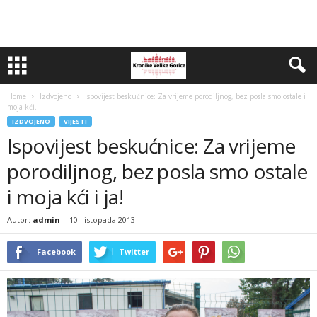
Home
Izdvojeno
Ispovijest beskućnice: Za vrijeme porodiljnog, bez posla smo ostale i
moja kći...
IZDVOJENO
VIJESTI
Ispovijest beskućnice: Za vrijeme
porodiljnog, bez posla smo ostale
i moja kći i ja!
Autor:
admin
-
10. listopada 2013
Facebook
Twitter