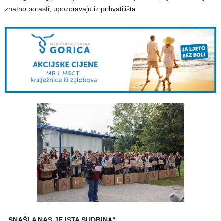
znatno porasti, upozoravaju iz prihvatilišta.
„SNAŠLA NAS JE ISTA SUDBINA“