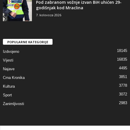
Pod zabranom vožnje izvan BiH uhićen 29-
godišnjak kod Mraclina
7. kolovoza 2026
POPULARNE KATEGORIJE
18145
Izdvojeno
16835
Vijesti
4495
Najave
3851
Crna Kronika
3778
Kultura
3072
Sport
2983
Zanimljivosti