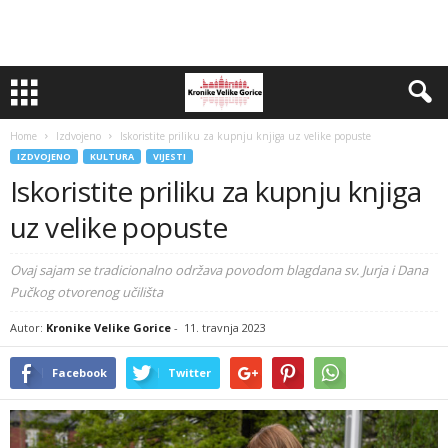
Home
Izdvojeno
Iskoristite priliku za kupnju knjiga uz velike popuste
IZDVOJENO
KULTURA
VIJESTI
Iskoristite priliku za kupnju knjiga
uz velike popuste
Ovaj sajam se tradicionalno održava povodom blagdana sv. Jurja i Dana
Pučkog otvorenog učilišta
Autor:
Kronike Velike Gorice
-
11. travnja 2023
Facebook
Twitter