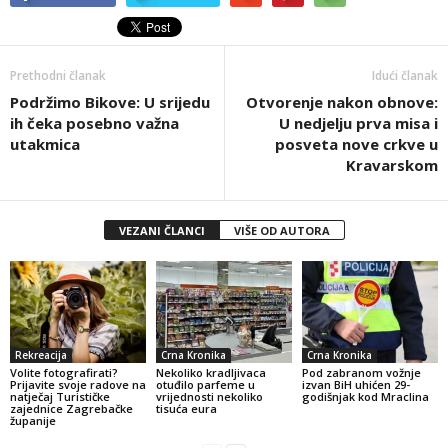
Prethodni članak
Idući članak
Podržimo Bikove: U srijedu
Otvorenje nakon obnove:
ih čeka posebno važna
U nedjelju prva misa i
utakmica
posveta nove crkve u
Kravarskom
VEZANI ČLANCI
VIŠE OD AUTORA
Rekreacija
Crna Kronika
Crna Kronika
Volite fotografirati?
Nekoliko kradljivaca
Pod zabranom vožnje
Prijavite svoje radove na
otuđilo parfeme u
izvan BiH uhićen 29-
natječaj Turističke
vrijednosti nekoliko
godišnjak kod Mraclina
zajednice Zagrebačke
tisuća eura
županije