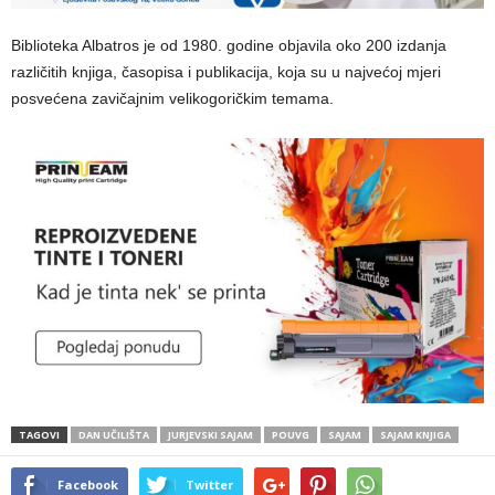
Biblioteka Albatros je od 1980. godine objavila oko 200 izdanja
različitih knjiga, časopisa i publikacija, koja su u najvećoj mjeri
posvećena zavičajnim velikogoričkim temama.
TAGOVI
DAN UČILIŠTA
JURJEVSKI SAJAM
POUVG
SAJAM
SAJAM KNJIGA
Facebook
Twitter