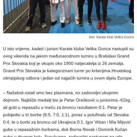
foto: Karate klub Velika Gorica
U isto vrijeme, kadeti i juniori Karate kluba Velika Gorica nastupili su
ovog vikenda na jakom međunarodnom turniru u Bratislavi Grand
Prix Slovakia koji je okupio oko 1900 natjecatelja iz 26 zemalja.
Grand Prix Slovakia je kategorizirani turnir po kriterijima Hrvatskog
olimpijskog odbora i jedan od najjačih turnira u ovom dijelu Europe.
– Nažalost ostali smo bez plasmana, no zadovoljni ukupnim
dojmom. Najbliže medalji bio je Petar Orešković u juniorima -61kg,
ali gubi u repasažu u meču za broncu rezultatom 0:1. Petar je
pobijedio u tri borbe (8:5, 7:0, 1:1), poraz u polufinalu od Slovaka
0:4, te u borbi za broncu od Ukrajinca 0:1. Igor Vrban i Mia Mijović
gube u repasažnim borbama, dok Borna Novak i Dominik Kučan
gube u drugom kolu. Sveukupno, zadovoljni nastupom na vrlo