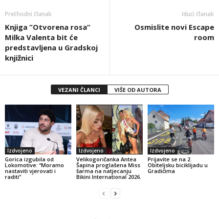
Prethodni članak
Idući članak
Knjiga ”Otvorena rosa”
Osmislite novi Escape
Milka Valenta bit će
room
predstavljena u Gradskoj
knjižnici
VEZANI ČLANCI
VIŠE OD AUTORA
Izdvojeno
Izdvojeno
Izdvojeno
Gorica izgubila od
Velikogoričanka Antea
Prijavite se na 2.
Lokomotive: “Moramo
Šapina proglašena Miss
Obiteljsku biciklijadu u
nastaviti vjerovati i
šarma na natjecanju
Gradićima
raditi”
Bikini International 2026.