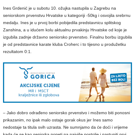
Ines Grdenić je u subotu 10. ožujka nastupila u Zagrebu na
seniorskom prvenstvu Hrvatske u kategoriji -50kg i osvojila srebrnu
medalju. Ines je u prvoj borbi pobijedila predstavnicu splitskog
Zanshina, a u idućem kolu aktualnu prvakinju Hrvatske od koje je
izgubila zadnje državno seniorsko prvenstvo. Finalnu borbu izgubila
je od predstavnice karate kluba Croherc i to tijesno u produžetku
rezultatom 0:1.
– Jako dobro odrađeno seniorsko prvenstvo i možemo biti ponosni
prikazanim, no ipak malo ostaje gorak okus jer Ines samo
nedostaje ta titula svih uzrasta. Ne sumnjamo da će doći i vrijeme
kada će se kao seniorka popeti na najviše postolje i nastupiti prvi