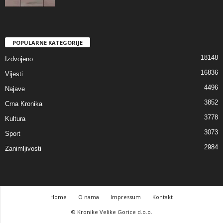
POPULARNE KATEGORIJE
18148
Izdvojeno
16836
Vijesti
4496
Najave
3852
Crna Kronika
3778
Kultura
3073
Sport
2984
Zanimljivosti
Home
O nama
Impressum
Kontakt
© Kronike Velike Gorice d.o.o.