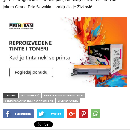
jakom Grand Prix Slovakia – zaključio je Živković.
TAGOVI
INES GRDENIĆ
KARATE KLUB VELIKA GORICA
SENIORSKO PRVENSTVO HRVATSKE
VICEPRVAKINJA
Facebook
Twitter