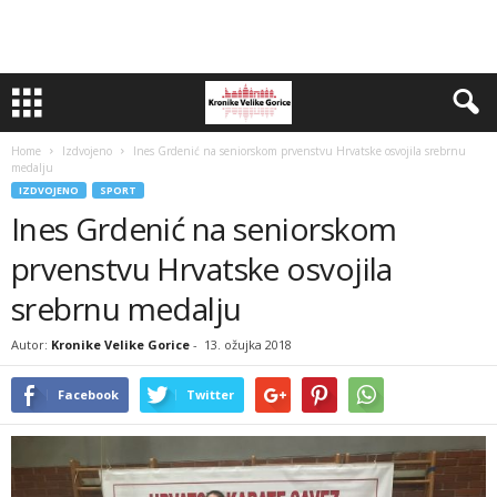
Home
Izdvojeno
Ines Grdenić na seniorskom prvenstvu Hrvatske osvojila srebrnu
medalju
IZDVOJENO
SPORT
Ines Grdenić na seniorskom
prvenstvu Hrvatske osvojila
srebrnu medalju
Autor:
Kronike Velike Gorice
-
13. ožujka 2018
Facebook
Twitter