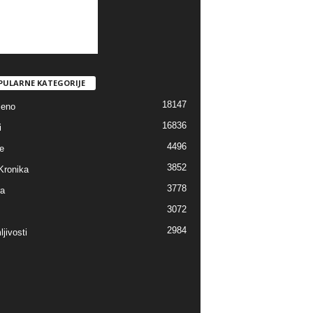
PULARNE KATEGORIJE
18147
jeno
16836
i
4496
e
3852
Kronika
3778
ra
3072
2984
jivosti