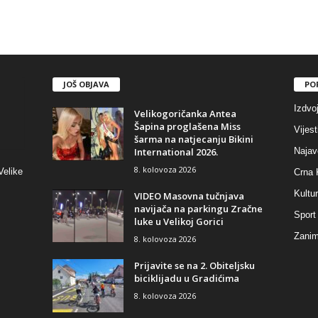
JOŠ OBJAVA
PO
Izdvo
Velikogoričanka Antea
Šapina proglašena Miss
Vijest
šarma na natjecanju Bikini
International 2026.
Najav
8. kolovoza 2026
Velike
Crna 
Kultu
VIDEO Masovna tučnjava
navijača na parkingu Zračne
Sport
luke u Velikoj Gorici
Zaniml
8. kolovoza 2026
Prijavite se na 2. Obiteljsku
biciklijadu u Gradićima
8. kolovoza 2026