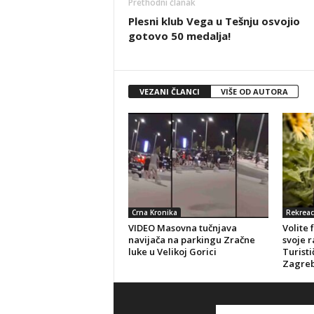
Prethodni članak
Plesni klub Vega u Tešnju osvojio
gotovo 50 medalja!
VEZANI ČLANCI
VIŠE OD AUTORA
Crna Kronika
Rekreac
VIDEO Masovna tučnjava
Volite 
navijača na parkingu Zračne
svoje r
luke u Velikoj Gorici
Turisti
Zagreb