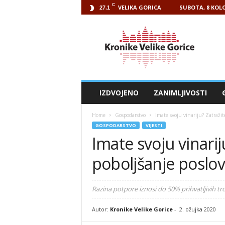
C
VELIKA GORICA
SUBOTA, 8 KOLO
27.1
Kronike
Velike
Gorice
IZDVOJENO
ZANIMLJIVOSTI
Home
Gospodarstvo
Imate svoju vinariju? Zatražit
GOSPODARSTVO
VIJESTI
Imate svoju vinarij
poboljšanje poslo
Razina potpore iznosi do 50% prihvatljivih troš
Autor:
Kronike Velike Gorice
-
2. ožujka 2020