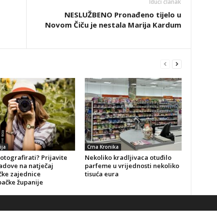
Idući članak
NESLUŽBENO Pronađeno tijelo u
Novom Čiču je nestala Marija Kardum
ija
Crna Kronika
fotografirati? Prijavite
Nekoliko kradljivaca otuđilo
adove na natječaj
parfeme u vrijednosti nekoliko
čke zajednice
tisuća eura
ačke županije