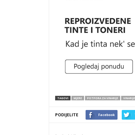
TAGOVI
MJERE
POTPORA ZA VINARIJE
VINARIJE
PODIJELITE
Facebook