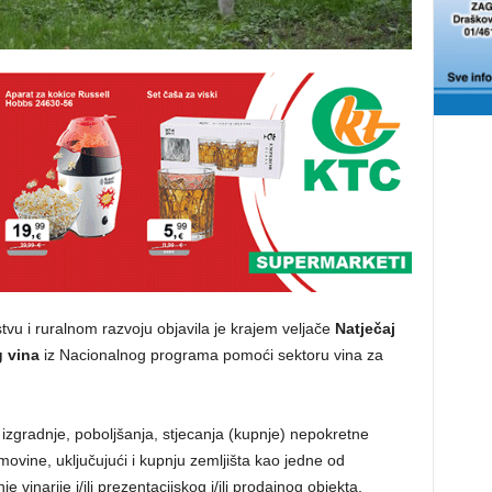
stvu i ruralnom razvoju objavila je krajem veljače
Natječaj
g vina
iz Nacionalnog programa pomoći sektoru vina za
vi izgradnje, poboljšanja, stjecanja (kupnje) nepokretne
movine, uključujući i kupnju zemljišta kao jedne od
je vinarije i/ili prezentacijskog i/ili prodajnog objekta,