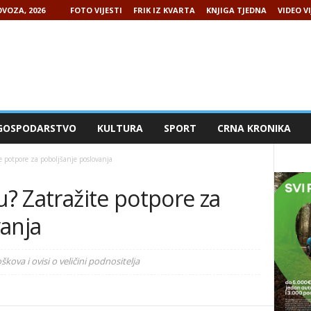
VOZA, 2026
FOTO VIJESTI
FRIK IZ KVARTA
KNJIGA TJEDNA
VIDEO VI
GOSPODARSTVO
KULTURA
SPORT
CRNA KRONIKA
e potpore za poboljšanje poslovanja
u? Zatražite potpore za
vanja
kova i ovisi o veličini podnositelja