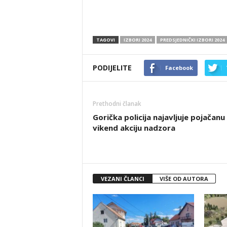
TAGOVI
IZBORI 2024
PREDSJEDNIČKI IZBORI 2024
PODIJELITE
Facebook
Prethodni članak
Gorička policija najavljuje pojačanu
vikend akciju nadzora
VEZANI ČLANCI
VIŠE OD AUTORA