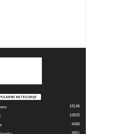
PULARNE KATEGORIJE
18146
jeno
16835
i
4496
e
3851
Kronika