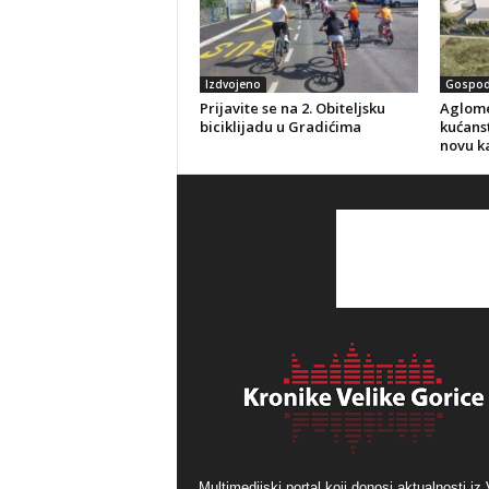
Izdvojeno
Gospod
Prijavite se na 2. Obiteljsku
Aglome
biciklijadu u Gradićima
kućanst
novu k
Multimedijski portal koji donosi aktualnosti iz 