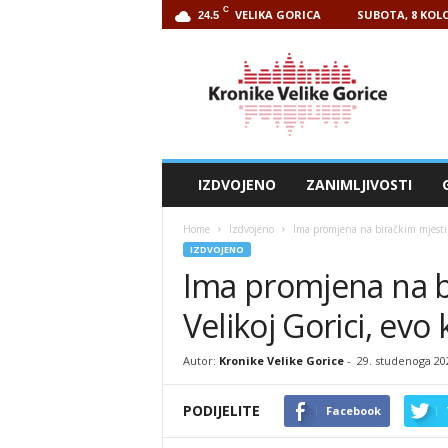
C
VELIKA GORICA
SUBOTA, 8 KOLO
24.5
Kronike
Velike
Gorice
IZDVOJENO
ZANIMLJIVOSTI
Home
Izdvojeno
Ima promjena na biračkim mjestim
IZDVOJENO
Ima promjena na b
Velikoj Gorici, ev
Autor:
Kronike Velike Gorice
-
29. studenoga 20
PODIJELITE
Facebook