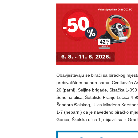
Obavještavaju se birači sa biračkog mjest
prebivalištem na adresama: Cvetkovića An
26 (parni), Seljine brigade, Sisačka 1-999 
Šenoina ulica, Šetalište Franje Lučića 4-9
Šandora Đalskog, Ulica Mladena Kerstnera
1-7 (neparni) da je navedeno biračko mje
Gorica, Školska ulica 1, objavili su iz Gra