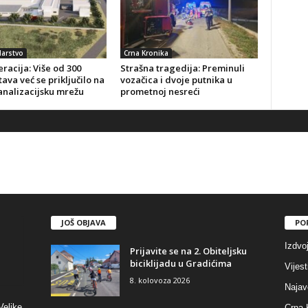
arstvo
Crna Kronika
racija: Više od 300
Strašna tragedija: Preminuli
ava već se priključilo na
vozačica i dvoje putnika u
analizacijsku mrežu
prometnoj nesreći
JOŠ OBJAVA
PO
Izdvo
Prijavite se na 2. Obiteljsku
biciklijadu u Gradićima
Vijest
8. kolovoza 2026
Najav
Velike
Crna 