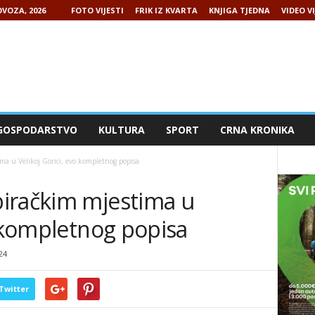
VOZA, 2026
FOTO VIJESTI
FRIK IZ KVARTA
KNJIGA TJEDNA
VIDEO VI
GOSPODARSTVO
KULTURA
SPORT
CRNA KRONIKA
a u Velikoj Gorici, evo kompletnog popisa
iračkim mjestima u
o kompletnog popisa
24
Twitter