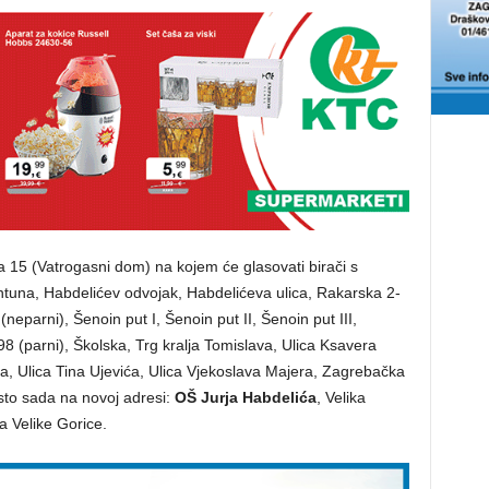
a 15 (Vatrogasni dom) na kojem će glasovati birači s
tuna, Habdelićev odvojak, Habdelićeva ulica, Rakarska 2-
(neparni), Šenoin put I, Šenoin put II, Šenoin put III,
98 (parni), Školska, Trg kralja Tomislava, Ulica Ksavera
, Ulica Tina Ujevića, Ulica Vjekoslava Majera, Zagrebačka
sto sada na novoj adresi:
OŠ Jurja Habdelića
, Velika
da Velike Gorice.