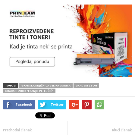
TAGOVI
GRADSKA KNJIŽNICA VELIKA GORICA
GRADSKI ZBOG
GRADSKI ZBOR "FRANJO PL. LUČIĆ"
Facebook
Twitter
Prethodni članak
Idući članak