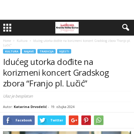
Home
Kultura
Idućeg utorka dođite na korizmeni koncert Gradskog zbora “Franjo pl.
Lučić”
KULTURA
NAJAVE
TRADICIJA
VIJESTI
Idućeg utorka dođite na
korizmeni koncert Gradskog
zbora “Franjo pl. Lučić”
Ulaz je besplatan
Autor:
Katarina Drvodelić
-
19. ožujka 2024
Facebook
Twitter