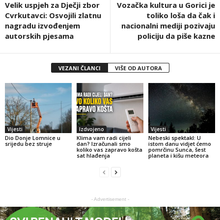
Velik uspjeh za Dječji zbor
Vozačka kultura u Gorici je
Cvrkutavci: Osvojili zlatnu
toliko loša da čak i
nagradu izvođenjem
nacionalni mediji pozivaju
autorskih pjesama
policiju da piše kazne
VEZANI ČLANCI
VIŠE OD AUTORA
Vijesti
Izdvojeno
Vijesti
Dio Donje Lomnice u
Klima vam radi cijeli
Nebeski spektakl: U
srijedu bez struje
dan? Izračunali smo
istom danu vidjet ćemo
koliko vas zapravo košta
pomrčinu Sunca, šest
sat hlađenja
planeta i kišu meteora
- Advertisement -