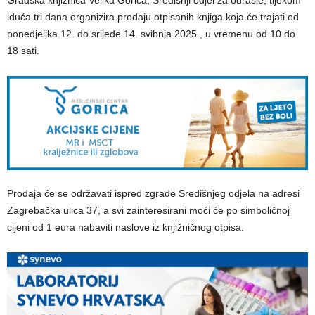
Gradska knjižnica Velika Gorica, Središnji odjel za odrasle, tijekom
iduća tri dana organizira prodaju otpisanih knjiga koja će trajati od
ponedjeljka 12. do srijede 14. svibnja 2025., u vremenu od 10 do
18 sati.
Prodaja će se održavati ispred zgrade Središnjeg odjela na adresi
Zagrebačka ulica 37, a svi zainteresirani moći će po simboličnoj
cijeni od 1 eura nabaviti naslove iz knjižničnog otpisa.