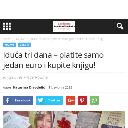
Home
Najave
Iduća tri dana – platite samo jedan euro i kupite knjigu!
NAJAVE
VIJESTI
Iduća tri dana – platite samo
jedan euro i kupite knjigu!
Knjige u raznim žanrovima
Autor:
Katarina Drvodelić
-
11. svibnja 2025
Facebook
Twitter