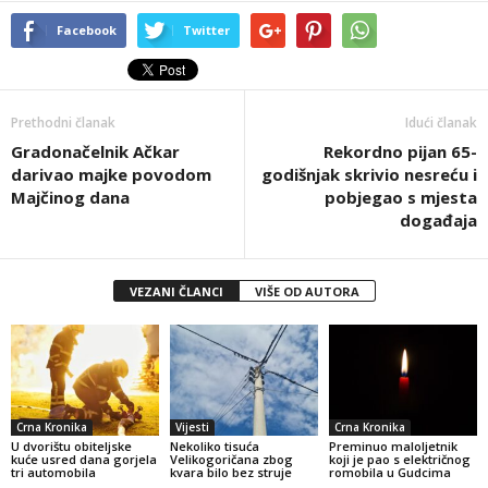
Facebook
Twitter
Prethodni članak
Idući članak
Gradonačelnik Ačkar
Rekordno pijan 65-
darivao majke povodom
godišnjak skrivio nesreću i
Majčinog dana
pobjegao s mjesta
događaja
VEZANI ČLANCI
VIŠE OD AUTORA
Crna Kronika
Vijesti
Crna Kronika
U dvorištu obiteljske
Nekoliko tisuća
Preminuo maloljetnik
kuće usred dana gorjela
Velikogoričana zbog
koji je pao s električnog
tri automobila
kvara bilo bez struje
romobila u Gudcima