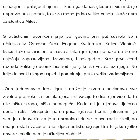
situacijom i prilagodit njemu. I kada ga danas gledam i vidim da je
napravio neki pomak, to je za mene jedno veliko veselje.-kaže nam
asistentica Miloš.
S autističnim učenikom prije pet godina prvi put susrela se i
učiteljica iz Osnovne škole Eugena Kvaternika, Katica Vlahinić.
Ističe kako je asistent u nastavi bitan jer djeci pomaže da se ne
osjećaju zapostavljeno, izdvojeno, i nelagodno. Kroz prva četiri
razreda koliko je učenik bio kod nje, jako se vezala uz njega. Ne
krije da svaki njegov uspjeh i pomak njoj pruža veliko zadovoljstvo.
-Ono jednostavno kroz igru i druženje stvarno savladava sve
životne prepreke, a i ostala djeca prihvaćaju to dijete jer vide da tu
nije ništa strano, ništa nemoguće. Kada mi je njegova liječnica
došla i rekla: ‘Gospođo, pa on priča, igra se, trči na tjelesnom.’, ja
sam joj odgovorila da je to normalno i da se to sve radi u školi, no
ona je ostala začuđena jer djeca autističnog spektra to jako rijetko
govore.-otkrila nam je učiteljica Vlahinić.