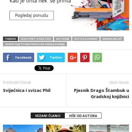
TAGOVI
AISISTENT U NASTAVI
AUTIZAM
KATICA VLAHINIĆ
MARIJA MILOŠ
SVAKO DIJETE IMA PRAVO NA OBRAZOVANJE
Facebook
Twitter
Prethodni članak
Idući članak
Svijećnica i svizac Phil
Pjesnik Drago Štambuk u
Gradskoj knjižnici
VEZANI ČLANCI
VIŠE OD AUTORA