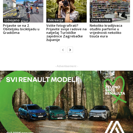
Izdvojeno
Rekreacija
Crna Kronika
Prijavite se na 2.
Volite fotografirati?
Nekoliko kradljivaca
Obiteljsku biciklijadu u
Prijavite svoje radove na
otuđilo parfeme u
Gradićima
natječaj Turističke
vrijednosti nekoliko
zajednice Zagrebačke
tisuća eura
županije
- Advertisement -