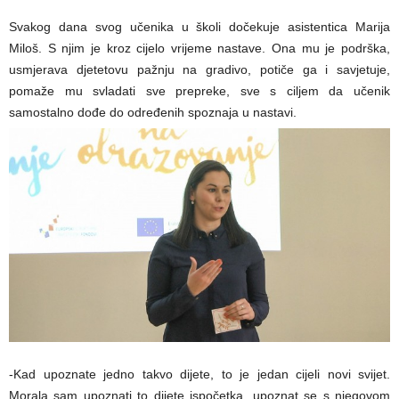
Svakog dana svog učenika u školi dočekuje asistentica Marija
Miloš. S njim je kroz cijelo vrijeme nastave. Ona mu je podrška,
usmjerava djetetovu pažnju na gradivo, potiče ga i savjetuje,
pomaže mu svladati sve prepreke, sve s ciljem da učenik
samostalno dođe do određenih spoznaja u nastavi.
-Kad upoznate jedno takvo dijete, to je jedan cijeli novi svijet.
Morala sam upoznati to dijete ispočetka, upoznat se s njegovom