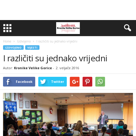
Home
Izdvojeno
I različiti su jednako vrijedni
IZDVOJENO
VIJESTI
I različiti su jednako vrijedni
Autor:
Kronike Velike Gorice
-
2. veljače 2016
Facebook
Twitter