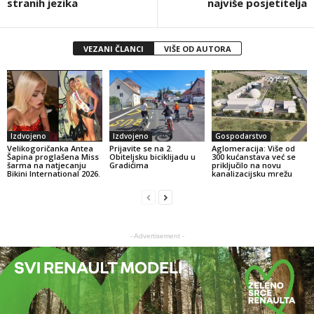
stranih jezika
najviše posjetitelja
VEZANI ČLANCI
VIŠE OD AUTORA
Izdvojeno
Izdvojeno
Gospodarstvo
Velikogoričanka Antea
Prijavite se na 2.
Aglomeracija: Više od
Šapina proglašena Miss
Obiteljsku biciklijadu u
300 kućanstava već se
šarma na natjecanju
Gradićima
priključilo na novu
Bikini International 2026.
kanalizacijsku mrežu
- Advertisement -