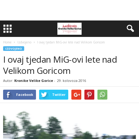
Home
Izdvojeno
I ovaj tjedan MiG-ovi lete nad Velikom Goricom
IZDVOJENO
I ovaj tjedan MiG-ovi lete nad
Velikom Goricom
Autor:
Kronike Velike Gorice
-
29. kolovoza 2016
Facebook
Twitter