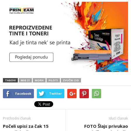
TAGOVI
MIG 21
MORH
PILOTI
ZVUČNI ZID
Facebook
Twitter
Prethodni članak
Idući članak
Počeli upisi za čak 15
FOTO Šlajs privukao